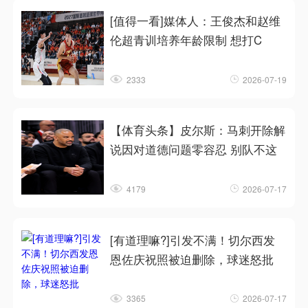
[值得一看]媒体人：王俊杰和赵维
伦超青训培养年龄限制 想打C
2333
2026-07-19
【体育头条】皮尔斯：马刺开除解
说因对道德问题零容忍 别队不这
4179
2026-07-17
[有道理嘛?]引发不满！切尔西发
恩佐庆祝照被迫删除，球迷怒批
3365
2026-07-17