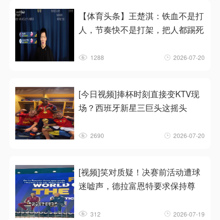
【体育头条】王楚淇：铁血不是打
人，节奏快不是打架，把人都踢死
1288
2026-07-20
[今日视频]捧杯时刻直接变KTV现
场？西班牙新星三巨头这摇头
2690
2026-07-20
[视频]笑对质疑！决赛前活动遭球
迷嘘声，德拉富恩特要求保持尊
312
2026-07-19