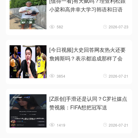
[值得一看]有天赋吗？理查利松跟
小梁和高井幸大学习韩语和日语
582
2026-07-23
[今日视频]大史回答网友热火还要
詹姆斯吗？表示都追成那样了会
3854
2026-07-21
[Z原创]手滑还是认同？C罗社媒点
赞视频：FIFA想把冠军送
1419
2026-07-21