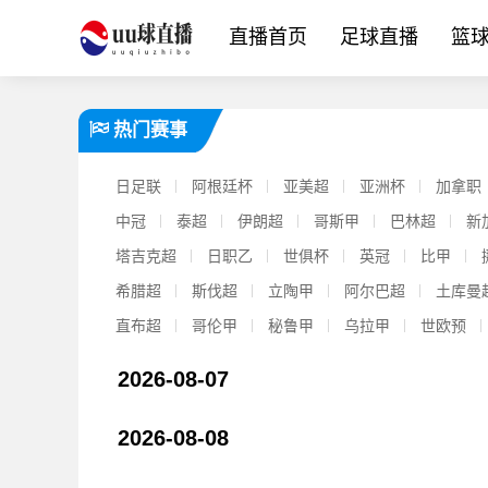
直播首页
足球直播
篮
热门赛事
日足联
阿根廷杯
亚美超
亚洲杯
加拿职
中冠
泰超
伊朗超
哥斯甲
巴林超
新
塔吉克超
日职乙
世俱杯
英冠
比甲
希腊超
斯伐超
立陶甲
阿尔巴超
土库曼
直布超
哥伦甲
秘鲁甲
乌拉甲
世欧预
2026-08-07
【阿根廷】记者谈恩博洛红牌：拙劣的假摔，如果瑞士出局他要负主
2026-08-08