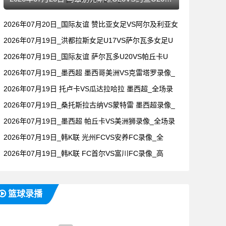
2026年07月20日_国际友谊 赞比亚女足VS阿尔及利亚女
2026年07月19日_洪都拉斯女足U17VS萨尔瓦多女足U
2026年07月19日_国际友谊 萨尔瓦多U20VS帕丘卡U
2026年07月19日_墨西超 墨西哥美洲VS克雷塔罗录像_
2026年07月19日 托卢卡VS瓜达拉哈拉 墨西超_全场录
2026年07月19日_桑托斯拉古纳VS蒙特雷 墨西超录像_
2026年07月19日_墨西超 帕丘卡VS美洲狮录像_全场录
2026年07月19日_韩K联 光州FCVS安养FC录像_全
2026年07月19日_韩K联 FC首尔VS富川FC录像_高
篮球录播