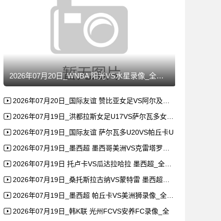
2026年07月20日_WNBA 阳光VS水星录像_全场录像
2026年07月20日_国际友谊 赞比亚女足VS阿尔及利亚女
2026年07月19日_洪都拉斯女足U17VS萨尔瓦多女足U
2026年07月19日_国际友谊 萨尔瓦多U20VS帕丘卡U
2026年07月19日_墨西超 墨西哥美洲VS克雷塔罗录像_
2026年07月19日 托卢卡VS瓜达拉哈拉 墨西超_全场录
2026年07月19日_桑托斯拉古纳VS蒙特雷 墨西超录像_
2026年07月19日_墨西超 帕丘卡VS美洲狮录像_全场录
2026年07月19日_韩K联 光州FCVS安养FC录像_全