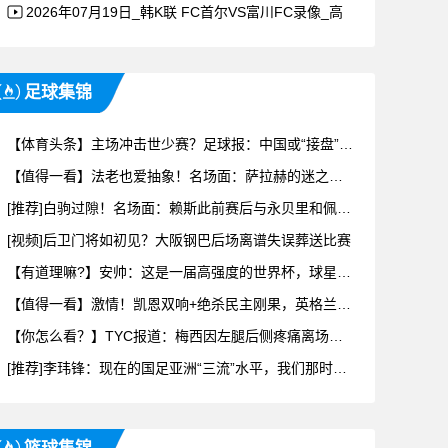
2026年07月19日_韩K联 FC首尔VS富川FC录像_高
足球集锦
【体育头条】主场冲击世少赛？足球报：中国或“接盘”U17亚洲杯？
【值得一看】法老也爱抽象！名场面：萨拉赫的迷之操作~
[推荐]白驹过隙！名场面：赖斯此前赛后与永贝里和佩蒂特的互动！
[视频]后卫门将如初见？大阪钢巴后场离谱失误葬送比赛
【有道理嘛?】安帅：这是一届高强度的世界杯，球星无法左右本届世界杯走向！
【值得一看】激情！凯恩双响+绝杀民主刚果，英格兰第二现场直接“炸锅”！
【你怎么看？】TYC报道：梅西因左腿后侧疼痛离场，换下后直接返回更衣室
[推荐]李玮锋：现在的国足亚洲“三流”水平，我们那时候可以排亚洲二流