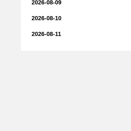
2026-08-09
2026-08-10
2026-08-11