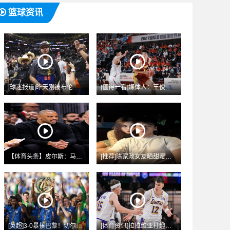
篮球资讯
[球迷报道]昨天刚被布伦森当面质问！阿里纳斯：布伦森让我折服
[值得一看]媒体人：王俊杰和赵维伦超青训培养年龄限制 想打C
【体育头条】皮尔斯：马刺开除解说因对道德问题零容忍 别队不这
[推荐]陈家政女友晒甜蜜合照：这也不是个巧合 连我兄弟都晓得
[英超]3-0暴揍巴黎！切尔西官方发文，纪念世俱杯夺冠一周年
[体育资讯]拉拉维亚打趣：里夫斯签了大合同 请兄弟们吃几顿大