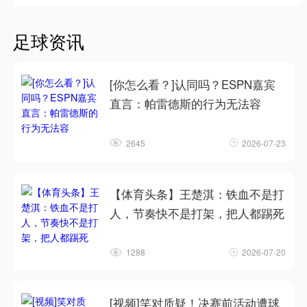
足球资讯
[你怎么看？]认同吗？ESPN嘉宾
直言：帕雷德斯的行为无法容
2645
2026-07-23
【体育头条】王楚淇：铁血不是打
人，节奏快不是打架，把人都踢死
1288
2026-07-20
[视频]笑对质疑！决赛前活动遭球