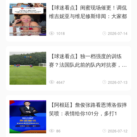
【球迷看点】闺蜜现场催更！调侃
维吉妮亚与维尼修斯绯闻：大家都
1018
2026-07-14
【球迷看点】独一档强度的训练
赛？法国队此前的队内对抗赛，恐
怖
4647
2026-07-13
【阿根廷】詹俊张路看恩博洛假摔
笑喷：表情给你101分，多打1
86
2026-07-12