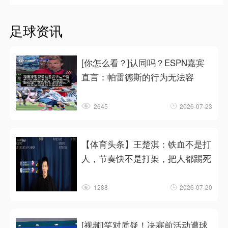
足球资讯
[你怎么看？]认同吗？ESPN嘉宾
直言：帕雷德斯的行为无法容
2645
2026-07-23
【体育头条】王楚淇：铁血不是打
人，节奏快不是打架，把人都踢死
1288
2026-07-20
[视频]笑对质疑！决赛前活动遭球