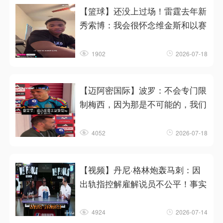
【篮球】还没上过场！雷霆去年新
秀索博：我会很怀念维金斯和以赛
1902
2026-07-18
【迈阿密国际】波罗：不会专门限
制梅西，因为那是不可能的，我们
4052
2026-07-18
【视频】丹尼·格林炮轰马刺：因
出轨指控解雇解说员不公平！事实
4924
2026-07-14