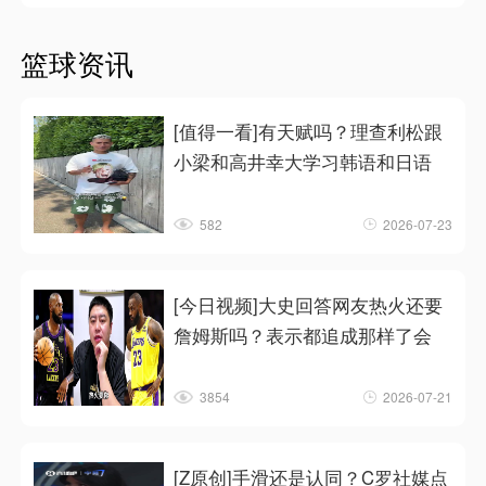
篮球资讯
[值得一看]有天赋吗？理查利松跟
小梁和高井幸大学习韩语和日语
582
2026-07-23
[今日视频]大史回答网友热火还要
詹姆斯吗？表示都追成那样了会
3854
2026-07-21
[Z原创]手滑还是认同？C罗社媒点