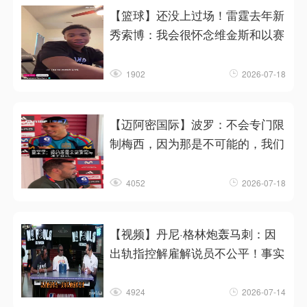
【篮球】还没上过场！雷霆去年新
秀索博：我会很怀念维金斯和以赛
1902
2026-07-18
【迈阿密国际】波罗：不会专门限
制梅西，因为那是不可能的，我们
4052
2026-07-18
【视频】丹尼·格林炮轰马刺：因
出轨指控解雇解说员不公平！事实
4924
2026-07-14