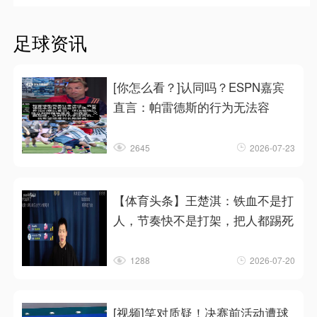
足球资讯
[你怎么看？]认同吗？ESPN嘉宾
直言：帕雷德斯的行为无法容
2645
2026-07-23
【体育头条】王楚淇：铁血不是打
人，节奏快不是打架，把人都踢死
1288
2026-07-20
[视频]笑对质疑！决赛前活动遭球