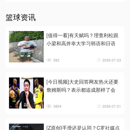
篮球资讯
[值得一看]有天赋吗？理查利松跟
小梁和高井幸大学习韩语和日语
582
2026-07-23
[今日视频]大史回答网友热火还要
詹姆斯吗？表示都追成那样了会
3854
2026-07-21
[Z原创]手滑还是认同？C罗社媒点