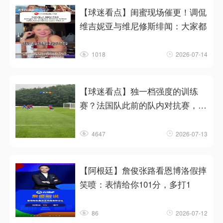
【球迷看点】闺蜜现场催更！调侃
维吉妮亚与维尼修斯绯闻：大家都
1018
2026-07-14
【球迷看点】独一档强度的训练
赛？法国队此前的队内对抗赛，恐
怖
4647
2026-07-13
【阿根廷】詹俊张路看恩博洛假摔
笑喷：表情给你101分，多打1
86
2026-07-12