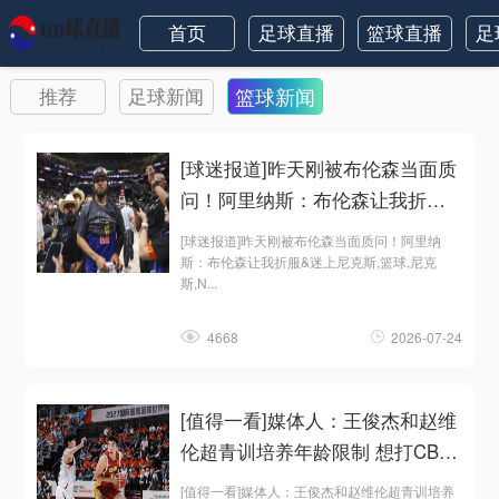
首页
足球直播
篮球直播
足
篮球新闻
推荐
足球新闻
[球迷报道]昨天刚被布伦森当面质
问！阿里纳斯：布伦森让我折服&
迷上尼克斯
[球迷报道]昨天刚被布伦森当面质问！阿里纳
斯：布伦森让我折服&迷上尼克斯,篮球,尼克
斯,N...
4668
2026-07-24
[值得一看]媒体人：王俊杰和赵维
伦超青训培养年龄限制 想打CBA
只能参加选秀
[值得一看]媒体人：王俊杰和赵维伦超青训培养