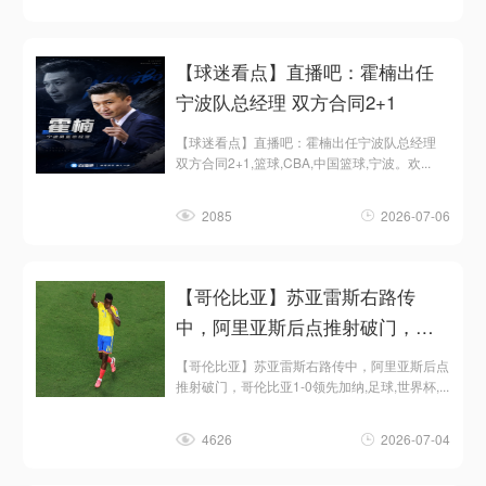
【球迷看点】直播吧：霍楠出任
宁波队总经理 双方合同2+1
【球迷看点】直播吧：霍楠出任宁波队总经理
双方合同2+1,篮球,CBA,中国篮球,宁波。欢...
2085
2026-07-06
【哥伦比亚】苏亚雷斯右路传
中，阿里亚斯后点推射破门，哥
伦比亚1-0领先加纳
【哥伦比亚】苏亚雷斯右路传中，阿里亚斯后点
推射破门，哥伦比亚1-0领先加纳,足球,世界杯,...
4626
2026-07-04