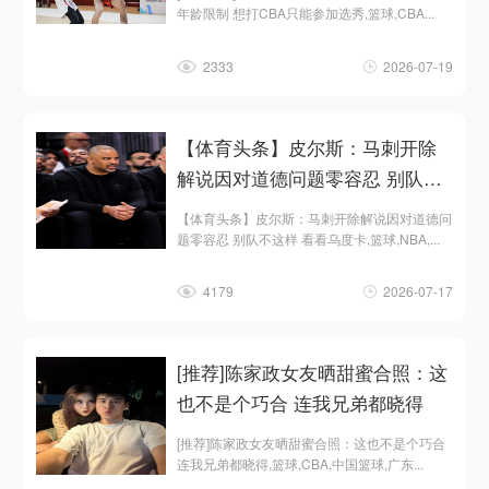
年龄限制 想打CBA只能参加选秀,篮球,CBA...
2333
2026-07-19
【体育头条】皮尔斯：马刺开除
解说因对道德问题零容忍 别队不
这样 看看乌度卡
【体育头条】皮尔斯：马刺开除解说因对道德问
题零容忍 别队不这样 看看乌度卡,篮球,NBA,...
4179
2026-07-17
[推荐]陈家政女友晒甜蜜合照：这
也不是个巧合 连我兄弟都晓得
[推荐]陈家政女友晒甜蜜合照：这也不是个巧合
连我兄弟都晓得,篮球,CBA,中国篮球,广东...