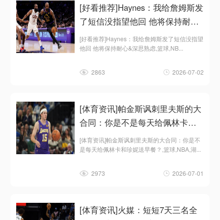
[好看推荐]Haynes：我给詹姆斯发
了短信没指望他回 他将保持耐心
&深思熟虑
[好看推荐]Haynes：我给詹姆斯发了短信没指望
他回 他将保持耐心&深思熟虑,篮球,NB...
2863
2026-07-02
[体育资讯]帕金斯讽刺里夫斯的大
合同：你是不是每天给佩林卡和
珍妮送早餐？
[体育资讯]帕金斯讽刺里夫斯的大合同：你是不
是每天给佩林卡和珍妮送早餐？,篮球,NBA,湖...
2973
2026-07-01
[体育资讯]火媒：短短7天三名全