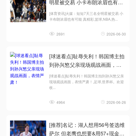
明星被交易 小卡布朗浓眉也有可
能 真精彩
[体育资讯]火媒：短短7天三名全明星被交易 小
卡布朗浓眉也有可能 真精彩,篮球,NBA,热...
2691
2026-06-30
[球迷看点]耻辱失利！韩国博主拍
到孙兴慜父亲现场观战画面，表
情严肃！
[球迷看点]耻辱失利！韩国博主拍到孙兴慜父亲
现场观战画面，表情严肃！,足球,世界杯。欢迎
收...
4964
2026-06-26
[推荐]名记：湖人想用56号签选维
萨尔 但老鹰也想要&用57+现金换