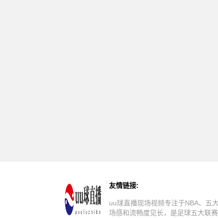
友情链接:
uu球直播现场视频专注于NBA、
场感和流畅度见长，是足球五大联赛