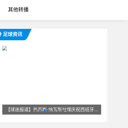
其他转播
足球资讯
、慷慨、
【球迷报道】热苏斯·纳瓦斯社媒庆祝西班牙夺冠：感谢你们让我们