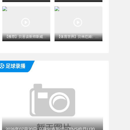
【推荐】贝恩谈新帅斯威尼：他的责任感十足 有清晰的计划和明确
【体育世界】贝林厄姆：再来一杯！然后发短信给你老板，说你明天
足球录播
2026年07月20日 乌兹别克斯坦U20VS约旦U20 国