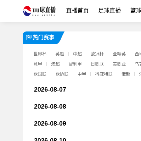
直播首页
足球直播
篮
热门赛事
世界杯
英超
中超
欧冠杯
亚精英
西
意甲
澳超
智利甲
日职联
美职业
乌
欧国联
欧协联
中甲
科威特联
俄超
2026-08-07
2026-08-08
【值得一看】图片报：克洛普的经纪人将随他一起进入德国队管理团
2026-08-09
2026-08-10