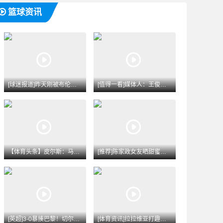
篮球资讯
[球迷报道]昨天刚被布伦森当面质问！阿里纳斯：布伦森让我折服
[值得一看]媒体人：王俊杰和赵维伦超青训培养年龄限制 想打C
【体育头条】皮尔斯：马刺开除解说因对道德问题零容忍 别队不这
[推荐]陈家政女友晒甜蜜合照：这也不是个巧合 连我兄弟都晓得
[英超]3-0暴揍巴黎！切尔西官方发文，纪念世俱杯夺冠一周年
[体育资讯]拉拉维亚打趣：里夫斯签了大合同 请兄弟们吃几顿大