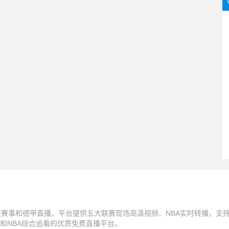
五大赛事和德甲直播。平台提供五大联赛现场高清视频、NBA实时转播，支
和NBA综合追看的优质免费直播平台。