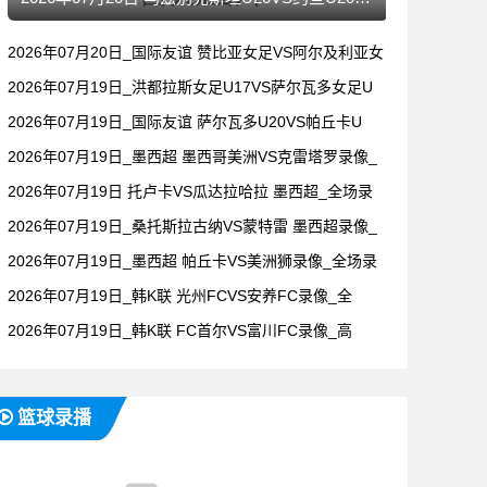
2026年07月20日_国际友谊 赞比亚女足VS阿尔及利亚女
2026年07月19日_洪都拉斯女足U17VS萨尔瓦多女足U
2026年07月19日_国际友谊 萨尔瓦多U20VS帕丘卡U
2026年07月19日_墨西超 墨西哥美洲VS克雷塔罗录像_
2026年07月19日 托卢卡VS瓜达拉哈拉 墨西超_全场录
2026年07月19日_桑托斯拉古纳VS蒙特雷 墨西超录像_
2026年07月19日_墨西超 帕丘卡VS美洲狮录像_全场录
2026年07月19日_韩K联 光州FCVS安养FC录像_全
2026年07月19日_韩K联 FC首尔VS富川FC录像_高
篮球录播