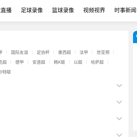
球直播
足球录像
篮球录像
视频视界
时事新闻
甲
国际友谊
足协杯
墨西超
法甲
世亚预
克超
德甲
安道超
韩K联
以超
哈萨超
沙特联
[体育头条]德拉富恩特：我们是真正的团队，是一群团结、慷慨、
【球迷报道】热苏斯·纳瓦斯社媒庆祝西班牙夺冠：感谢你们让我们