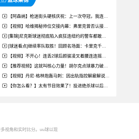
篮球集锦
【阿森纳】枪迷街头硬核庆祝：上一次夺冠，我连受精卵都还不是！
【视频】哈维揭秘帅位交接内幕：弗里克曾否认接触巴萨，并为此真诚致歉
[集锦]尼克斯球迷彻底陷入疯狂连纽约的警车都敢砸啊！
[球迷看点]继续率队取胜！回顾名场面：卡里克千里走单骑一条龙破门！
【视频】不开心！连丢2球后颜骏凌叉着腰连连摇头，嘴里嘀咕着什么
【推荐视频】这就叫核心力量！胡尔克点球暴力破网，这球速换谁来都守不住
【视频】丹尼·格林炮轰马刺：因出轨指控解雇解说员不公平！事实需要求证
【你怎么看？】太有节目效果了！投进绝杀球以后直接带队回家！
持多视角和实时比分。uu球以现