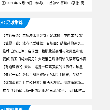
2026年07月19日_韩K联 FC首尔VS富川FC录像_高
足球集锦
【体育头条】主场冲击世少赛？足球报：中国或“接盘”U17亚洲杯？
【值得一看】法老也爱抽象！名场面：萨拉赫的迷之操作~
[推荐]白驹过隙！名场面：赖斯此前赛后与永贝里和佩蒂特的互动！
[视频]后卫门将如初见？大阪钢巴后场离谱失误葬送比赛
【有道理嘛?】安帅：这是一届高强度的世界杯，球星无法左右本届世界杯走向！
【值得一看】激情！凯恩双响+绝杀民主刚果，英格兰第二现场直接“炸锅”！
【你怎么看？】TYC报道：梅西因左腿后侧疼痛离场，换下后直接返回更衣室
[推荐]李玮锋：现在的国足亚洲“三流”水平，我们那时候可以排亚洲二流