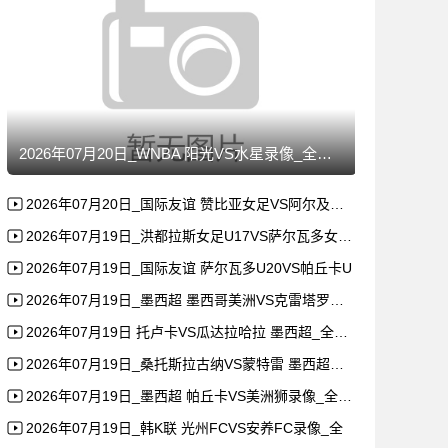
2026年07月20日_WNBA 阳光VS水星录像_全场录像
2026年07月20日_国际友谊 赞比亚女足VS阿尔及利亚女
2026年07月19日_洪都拉斯女足U17VS萨尔瓦多女足U
2026年07月19日_国际友谊 萨尔瓦多U20VS帕丘卡U
2026年07月19日_墨西超 墨西哥美洲VS克雷塔罗录像_
2026年07月19日 托卢卡VS瓜达拉哈拉 墨西超_全场录
2026年07月19日_桑托斯拉古纳VS蒙特雷 墨西超录像_
2026年07月19日_墨西超 帕丘卡VS美洲狮录像_全场录
2026年07月19日_韩K联 光州FCVS安养FC录像_全