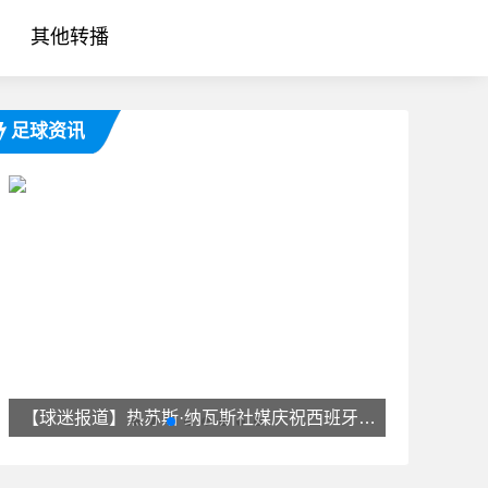
其他转播
足球资讯
、慷慨、
【球迷报道】热苏斯·纳瓦斯社媒庆祝西班牙夺冠：感谢你们让我们