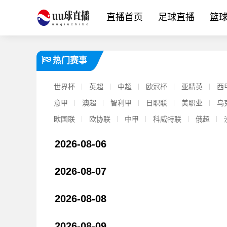
直播首页
足球直播
篮
热门赛事
世界杯
英超
中超
欧冠杯
亚精英
西
意甲
澳超
智利甲
日职联
美职业
乌
欧国联
欧协联
中甲
科威特联
俄超
2026-08-06
2026-08-07
【阿根廷】记者谈恩博洛红牌：拙劣的假摔，如果瑞士出局他要负主
2026-08-08
2026-08-09