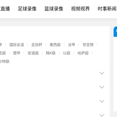
球直播
足球录像
篮球录像
视频视界
时事新闻
甲
国际友谊
足协杯
墨西超
法甲
世亚预
克超
德甲
安道超
韩K联
以超
哈萨超
沙特联
【值得一看】图片报：克洛普的经纪人将随他一起进入德国队管理团
[体育头条]德拉富恩特：我们是真正的团队，是一群团结