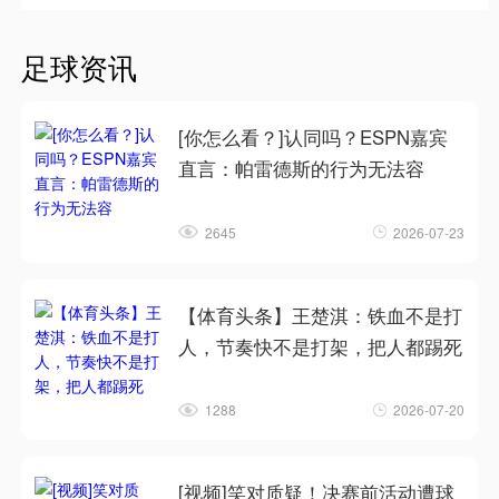
足球资讯
[你怎么看？]认同吗？ESPN嘉宾
直言：帕雷德斯的行为无法容
2645
2026-07-23
【体育头条】王楚淇：铁血不是打
人，节奏快不是打架，把人都踢死
1288
2026-07-20
[视频]笑对质疑！决赛前活动遭球