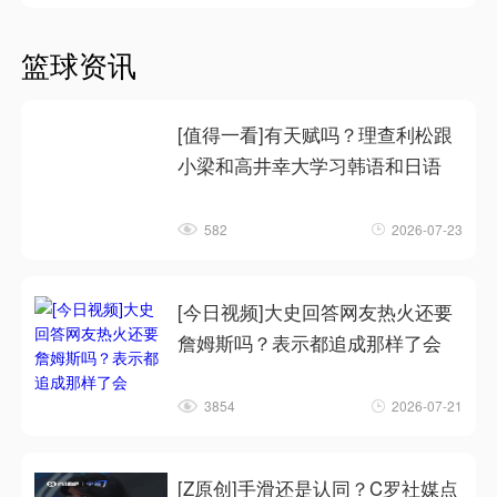
篮球资讯
[值得一看]有天赋吗？理查利松跟
小梁和高井幸大学习韩语和日语
582
2026-07-23
[今日视频]大史回答网友热火还要
詹姆斯吗？表示都追成那样了会
3854
2026-07-21
[Z原创]手滑还是认同？C罗社媒点