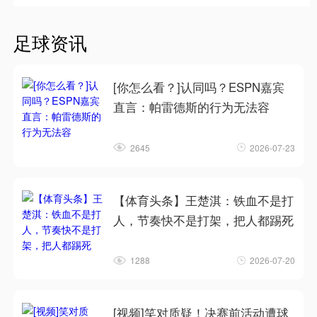
足球资讯
[你怎么看？]认同吗？ESPN嘉宾
直言：帕雷德斯的行为无法容
2645
2026-07-23
【体育头条】王楚淇：铁血不是打
人，节奏快不是打架，把人都踢死
1288
2026-07-20
[视频]笑对质疑！决赛前活动遭球