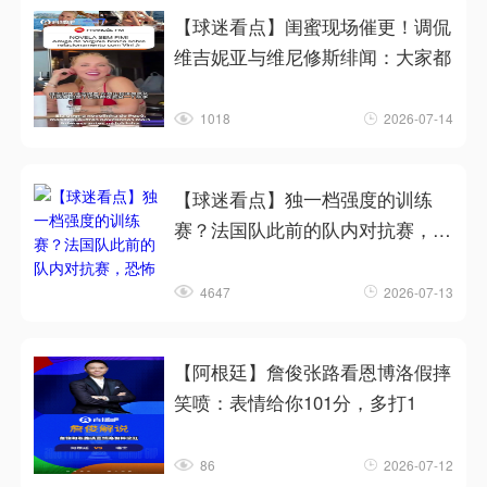
【球迷看点】闺蜜现场催更！调侃
维吉妮亚与维尼修斯绯闻：大家都
1018
2026-07-14
【球迷看点】独一档强度的训练
赛？法国队此前的队内对抗赛，恐
怖
4647
2026-07-13
【阿根廷】詹俊张路看恩博洛假摔
笑喷：表情给你101分，多打1
86
2026-07-12