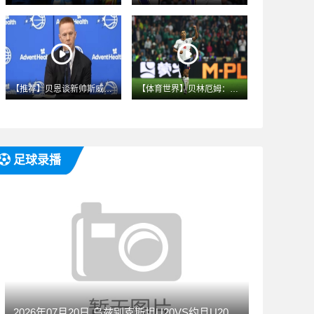
【推荐】贝恩谈新帅斯威尼：他的责任感十足 有清晰的计划和明确
【体育世界】贝林厄姆：再来一杯！然后发短信给你老板，说你明天
足球录播
2026年07月20日 乌兹别克斯坦U20VS约旦U20 国