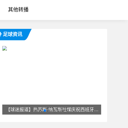
其他转播
足球资讯
、慷慨、
【球迷报道】热苏斯·纳瓦斯社媒庆祝西班牙夺冠：感谢你们让我们