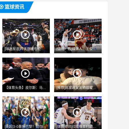
篮球资讯
[球迷报道]昨天刚被布伦森当面质问！阿里纳斯：布伦森让我折服
[值得一看]媒体人：王俊杰和赵维伦超青训培养年龄限制 想打C
【体育头条】皮尔斯：马刺开除解说因对道德问题零容忍 别队不这
[推荐]陈家政女友晒甜蜜合照：这也不是个巧合 连我兄弟都晓得
[英超]3-0暴揍巴黎！切尔西官方发文，纪念世俱杯夺冠一周年
[体育资讯]拉拉维亚打趣：里夫斯签了大合同 请兄弟们吃几顿大