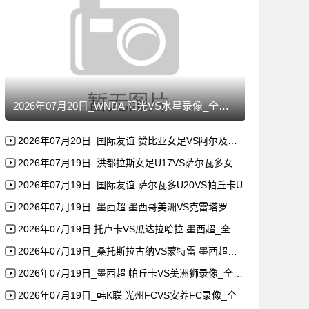
2026年07月20日_WNBA 阳光VS水星录像_全场录像
2026年07月20日_国际友谊 赞比亚女足VS阿尔及利亚女
2026年07月19日_洪都拉斯女足U17VS萨尔瓦多女足U
2026年07月19日_国际友谊 萨尔瓦多U20VS帕丘卡U
2026年07月19日_墨西超 墨西哥美洲VS克雷塔罗录像_
2026年07月19日 托卢卡VS瓜达拉哈拉 墨西超_全场录
2026年07月19日_桑托斯拉古纳VS蒙特雷 墨西超录像_
2026年07月19日_墨西超 帕丘卡VS美洲狮录像_全场录
2026年07月19日_韩K联 光州FCVS安养FC录像_全