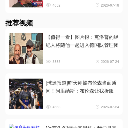
4052
2026-07-18
推荐视频
【值得一看】图片报：克洛普的经
纪人将随他一起进入德国队管理团
3883
2026-07-24
[球迷报道]昨天刚被布伦森当面质
问！阿里纳斯：布伦森让我折服
4668
2026-07-24