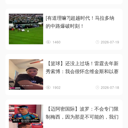
[有道理嘛?]超越时代！马拉多纳
的中路爆破时刻！
1460
2026-07-19
【篮球】还没上过场！雷霆去年新
秀索博：我会很怀念维金斯和以赛
1902
2026-07-18
【迈阿密国际】波罗：不会专门限
制梅西，因为那是不可能的，我们