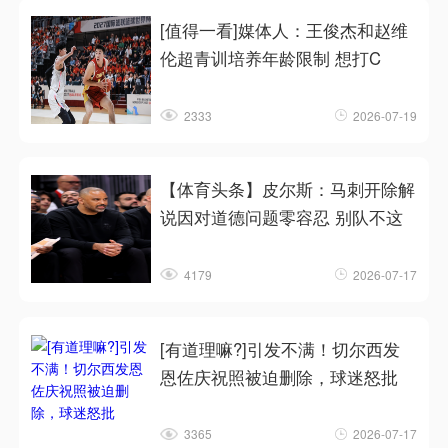
[值得一看]媒体人：王俊杰和赵维
伦超青训培养年龄限制 想打C
2333
2026-07-19
【体育头条】皮尔斯：马刺开除解
说因对道德问题零容忍 别队不这
4179
2026-07-17
[有道理嘛?]引发不满！切尔西发
恩佐庆祝照被迫删除，球迷怒批
3365
2026-07-17