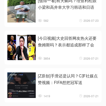
[值得一看]有天赋吗？理查利松跟
小梁和高井幸大学习韩语和日语
582
2026-07-23
[今日视频]大史回答网友热火还要
詹姆斯吗？表示都追成那样了会
3854
2026-07-21
[Z原创]手滑还是认同？C罗社媒点
赞视频：FIFA想把冠军送
1419
2026-07-21