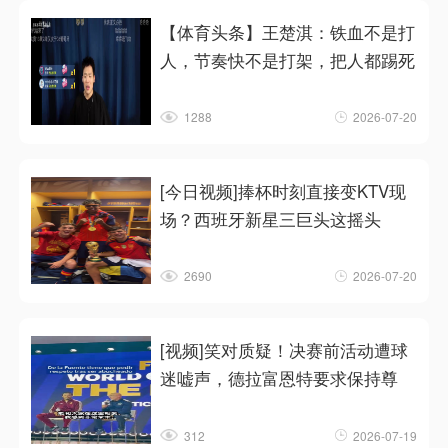
【体育头条】王楚淇：铁血不是打
人，节奏快不是打架，把人都踢死
1288
2026-07-20
[今日视频]捧杯时刻直接变KTV现
场？西班牙新星三巨头这摇头
2690
2026-07-20
[视频]笑对质疑！决赛前活动遭球
迷嘘声，德拉富恩特要求保持尊
312
2026-07-19