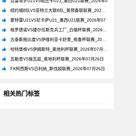
克雷塔罗U21VS帕丘卡U21_墨西U21联赛_2026年0
纽约城B队VS亚特兰大联B队_美预备联联赛_2026年07月
蒙特雷U21VS尼卡萨U21_墨西U21联赛_2026年07
格罗德诺VS捷尔任斯克兵工厂_白俄杯联赛_2026年07月2
古泰斯拖比度VS伊维利亚卡舒里_格鲁杯联赛_2026年07月
哈特堡格VS伊姆斯特_奥地利杯联赛_2026年07月26日
瓦勒恩VS施瓦兹_奥地利杯联赛_2026年07月26日
FK柯西斯VS日利纳_斯伐超联赛_2026年07月26日
相关热门标签