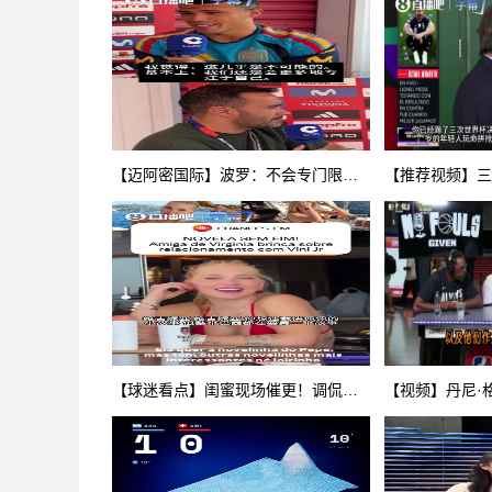
【迈阿密国际】波罗：不会专门限制梅西，因为那是不可能的，我们更多专注于自己
【球迷看点】闺蜜现场催更！调侃维吉妮亚与维尼修斯绯闻：大家都想看你的剧本