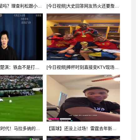
[值得一看]有天赋吗？理查利松跟小梁和高井幸大学习韩语和日语！
[今日视频]大史回答网友热火还要詹姆斯吗？表示都追成那样了会不要吗
【体育头条】王楚淇：铁血不是打人，节奏快不是打架，把人都踢死了谁打比赛
[今日视频]捧杯时刻直接变KTV现场？西班牙新星三巨头这摇头有点魔性！
[有道理嘛?]超越时代！马拉多纳的中路爆破时刻！
【篮球】还没上过场！雷霆去年新秀索博：我会很怀念维金斯和以赛亚·乔