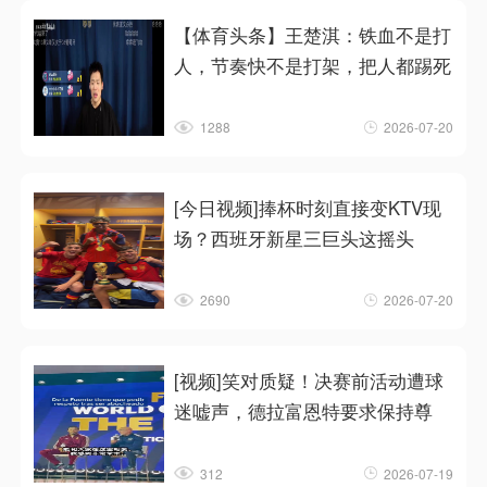
【体育头条】王楚淇：铁血不是打
人，节奏快不是打架，把人都踢死
1288
2026-07-20
[今日视频]捧杯时刻直接变KTV现
场？西班牙新星三巨头这摇头
2690
2026-07-20
[视频]笑对质疑！决赛前活动遭球
迷嘘声，德拉富恩特要求保持尊
312
2026-07-19