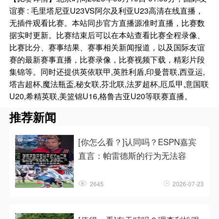
谊赛 : 毛里塔尼亚U23VS阿尔及利亚U23高清在线直播，
无插件观看比赛。本站同步官方直播源准时直播，比赛数
据实时更新。比赛结束后可以在本站查看比赛全程录像、
比赛比分、赛事结果、赛事相关新闻报道，以及国际友谊
赛的最新赛事直播，比赛录像，比赛视频下载，精彩片段
集锦等。同时还提供英依联甲,英胜利盾,印曼普联,西亚运,
塔吉超杯,魔法瓶盃,秘女联,芬北联,法罗超杯,厄瓜甲,意国联
U20,希精英联,美篮锦U16,格鲁吉亚U20等联赛直播。
推荐新闻
[你怎么看？]认同吗？ESPN嘉宾
直言：帕雷德斯的行为无法容
2645
2026-07-23