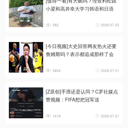
[值得一看]有天赋吗？理查利松跟
小梁和高井幸大学习韩语和日语
582
2026-07-23
[今日视频]大史回答网友热火还要
詹姆斯吗？表示都追成那样了会
3854
2026-07-21
[Z原创]手滑还是认同？C罗社媒点
赞视频：FIFA想把冠军送
1419
2026-07-21