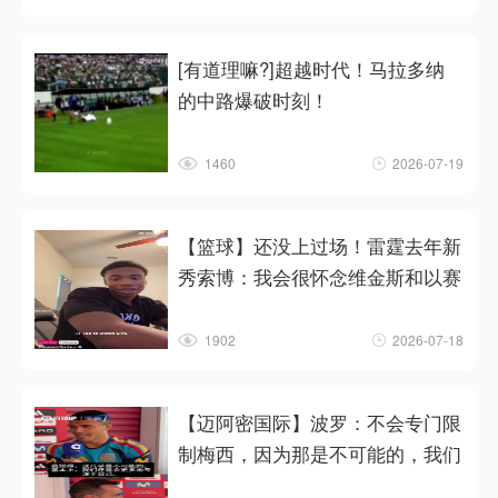
[有道理嘛?]超越时代！马拉多纳
的中路爆破时刻！
1460
2026-07-19
【篮球】还没上过场！雷霆去年新
秀索博：我会很怀念维金斯和以赛
1902
2026-07-18
【迈阿密国际】波罗：不会专门限
制梅西，因为那是不可能的，我们