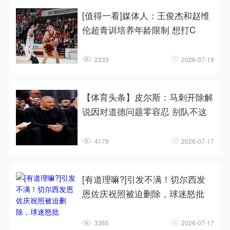
[值得一看]媒体人：王俊杰和赵维
伦超青训培养年龄限制 想打C
2333
2026-07-19
【体育头条】皮尔斯：马刺开除解
说因对道德问题零容忍 别队不这
4179
2026-07-17
[有道理嘛?]引发不满！切尔西发
恩佐庆祝照被迫删除，球迷怒批
3365
2026-07-17