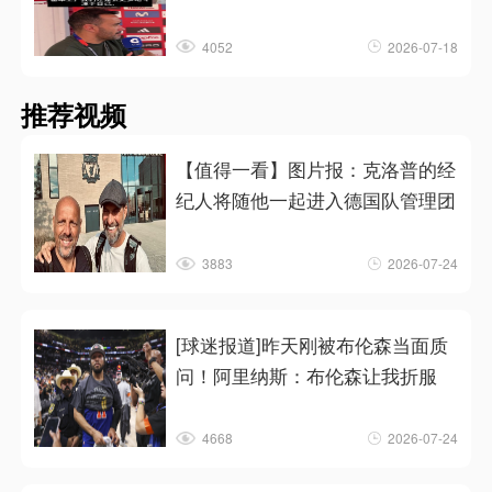
4052
2026-07-18
推荐视频
【值得一看】图片报：克洛普的经
纪人将随他一起进入德国队管理团
3883
2026-07-24
[球迷报道]昨天刚被布伦森当面质
问！阿里纳斯：布伦森让我折服
4668
2026-07-24