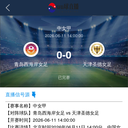
中女甲
2026-06-11 14:00:00
0-0
青岛西海岸女足
天津圣德女足
已完赛
直播信号源
【赛事名称】
中女甲
【对阵球队】
青岛西海岸女足 vs 天津圣德女足
【开赛时间】
2026-06-11 14:00:00
【比赛详情】
北京时间2026年06月11日 14:00分，中国女