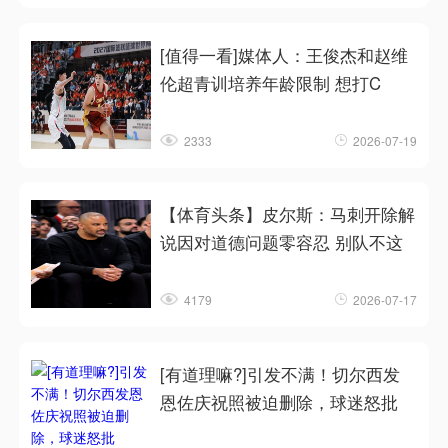
[值得一看]媒体人：王俊杰和赵维
伦超青训培养年龄限制 想打C
2333
2026-07-19
【体育头条】皮尔斯：马刺开除解
说因对道德问题零容忍 别队不这
4179
2026-07-17
[有道理嘛?]引发不满！切尔西发
恩佐庆祝照被迫删除，球迷怒批