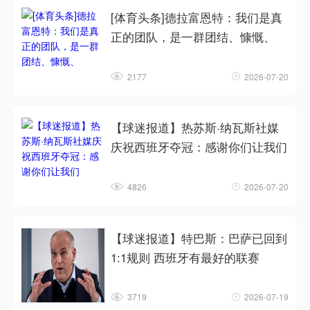
[体育头条]德拉富恩特：我们是真
正的团队，是一群团结、慷慨、
2177
2026-07-20
【球迷报道】热苏斯·纳瓦斯社媒
庆祝西班牙夺冠：感谢你们让我们
4826
2026-07-20
【球迷报道】特巴斯：巴萨已回到
1:1规则 西班牙有最好的联赛
3719
2026-07-19