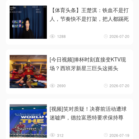
【体育头条】王楚淇：铁血不是打
人，节奏快不是打架，把人都踢死
1288
2026-07-20
[今日视频]捧杯时刻直接变KTV现
场？西班牙新星三巨头这摇头
2690
2026-07-20
[视频]笑对质疑！决赛前活动遭球
迷嘘声，德拉富恩特要求保持尊
312
2026-07-19