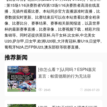
: 第15场1/16决赛胜者VS第13场1/16决赛胜者高清在线直
播，无插件观看比赛。本站同步官方直播源准时直播，比
赛数据实时更新。比赛结束后可以在本站查看比赛全程录
像、比赛比分、赛事结果、赛事相关新闻报道，以及世界
杯的最新赛事直播，比赛录像，比赛视频下载，精彩片段
集锦等。同时还提供英亚杯,乌干女杯,比女杯,中北美女
U20,萨尔甲,日女甲,欧洲U20联,大洋青冠杯,黎U19,日篮甲,
葡萄牙N2A,巴FPBU23,澳东部联等联赛直播。
推荐新闻
[你怎么看？]认同吗？ESPN嘉宾
直言：帕雷德斯的行为无法容
2645
2026-07-23