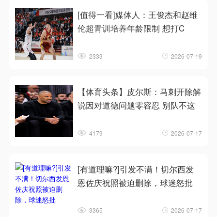
[值得一看]媒体人：王俊杰和赵维
伦超青训培养年龄限制 想打C
2333
2026-07-19
【体育头条】皮尔斯：马刺开除解
说因对道德问题零容忍 别队不这
4179
2026-07-17
[有道理嘛?]引发不满！切尔西发
恩佐庆祝照被迫删除，球迷怒批
3365
2026-07-17