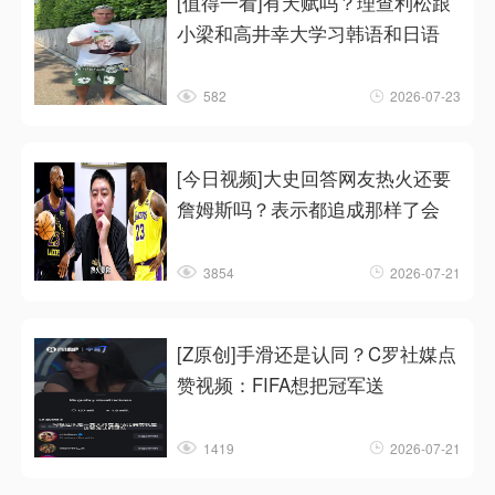
[值得一看]有天赋吗？理查利松跟
小梁和高井幸大学习韩语和日语
582
2026-07-23
[今日视频]大史回答网友热火还要
詹姆斯吗？表示都追成那样了会
3854
2026-07-21
[Z原创]手滑还是认同？C罗社媒点
赞视频：FIFA想把冠军送
1419
2026-07-21