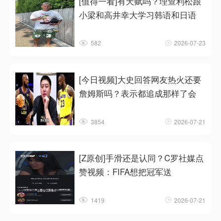
[值得一看]有天赋吗？理查利松跟
小梁和高井幸大学习韩语和日语
582
2026-07-23
[今日视频]大史回答网友热火还要
詹姆斯吗？表示都追成那样了会
3854
2026-07-21
[Z原创]手滑还是认同？C罗社媒点
赞视频：FIFA想把冠军送
1419
2026-07-21