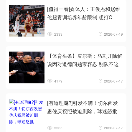
[值得一看]媒体人：王俊杰和赵维
伦超青训培养年龄限制 想打C
2333
2026-07-19
【体育头条】皮尔斯：马刺开除解
说因对道德问题零容忍 别队不这
4179
2026-07-17
[有道理嘛?]引发不满！切尔西发
恩佐庆祝照被迫删除，球迷怒批
3365
2026-07-17