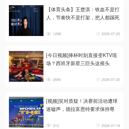
【体育头条】王楚淇：铁血不是打
人，节奏快不是打架，把人都踢死
1288
2026-07-20
[今日视频]捧杯时刻直接变KTV现
场？西班牙新星三巨头这摇头
2690
2026-07-20
[视频]笑对质疑！决赛前活动遭球
迷嘘声，德拉富恩特要求保持尊
312
2026-07-19