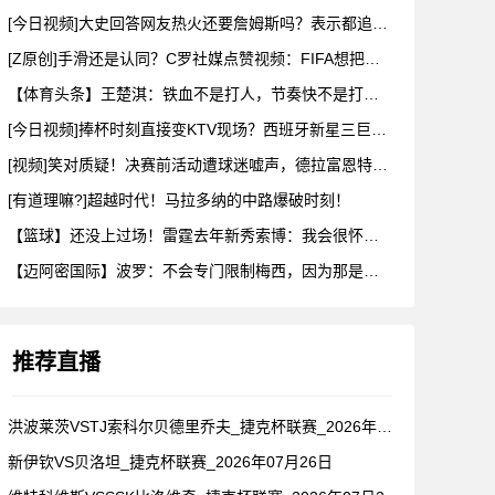
[今日视频]大史回答网友热火还要詹姆斯吗？表示都追成那样了会
[Z原创]手滑还是认同？C罗社媒点赞视频：FIFA想把冠军送
【体育头条】王楚淇：铁血不是打人，节奏快不是打架，把人都踢死
[今日视频]捧杯时刻直接变KTV现场？西班牙新星三巨头这摇头
[视频]笑对质疑！决赛前活动遭球迷嘘声，德拉富恩特要求保持尊
[有道理嘛?]超越时代！马拉多纳的中路爆破时刻！
【篮球】还没上过场！雷霆去年新秀索博：我会很怀念维金斯和以赛
【迈阿密国际】波罗：不会专门限制梅西，因为那是不可能的，我们
推荐直播
洪波莱茨VSTJ索科尔贝德里乔夫_捷克杯联赛_2026年07
新伊钦VS贝洛坦_捷克杯联赛_2026年07月26日