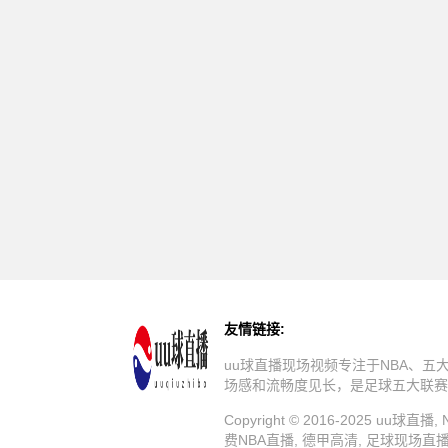
友情链接:
uu球直播现场视频专注于NBA、
场感和流畅度见长，是足球五大联赛
Copyright © 2016-2025 u
费NBA直播, 德甲高清, 足球现场直播