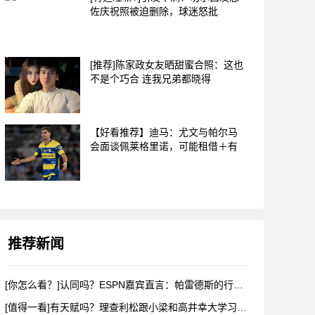
佐庆祝照被迫删除，球迷怒批
[推荐]陈家政女友晒甜蜜合照：这也
不是个巧合 连我兄弟都晓得
【好看推荐】迪马：尤文与帕尔马
会面谈佩莱格里诺，可能租借＋有
推荐新闻
[你怎么看？]认同吗？ESPN嘉宾直言：帕雷德斯的行为无法容
[值得一看]有天赋吗？理查利松跟小梁和高井幸大学习韩语和日语