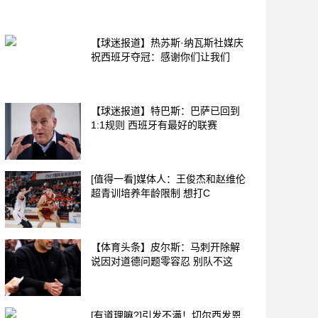
【球迷报道】热苏斯·纳瓦斯社媒庆
祝西班牙夺冠：感谢你们让我们
【球迷报道】特巴斯：巴萨已回到
1:1规则 西班牙有最好的联赛
[值得一看]媒体人：王俊杰和赵维伦
超青训培养年龄限制 想打C
【体育头条】皮尔斯：马刺开除解
说因对道德问题零容忍 别队不这
[有道理嘛?]引发不满！切尔西发恩