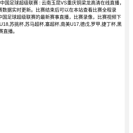
00分，中国足球超级联赛 : 云南玉昆VS重庆铜梁龙高清在线直播，
赛数据实时更新。比赛结束后可以在本站查看比赛全程录
中国足球超级联赛的最新赛事直播，比赛录像，比赛视频下
8,苏挑杯,苏马超杯,塞超杯,南美U17,德戊,罗甲,捷丁杯,黑
联赛直播。