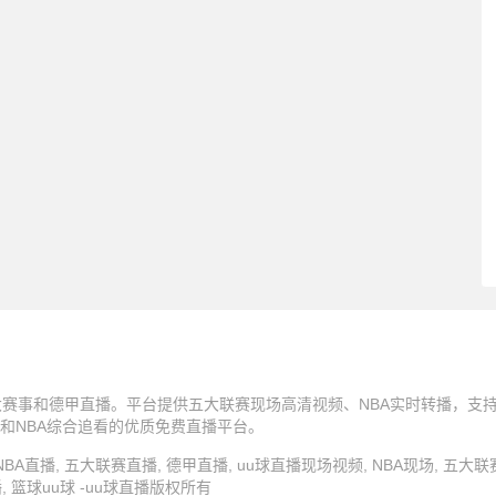
五大赛事和德甲直播。平台提供五大联赛现场高清视频、NBA实时转播，支
和NBA综合追看的优质免费直播平台。
u球直播, NBA直播, 五大联赛直播, 德甲直播, uu球直播现场视频, NBA现场, 五大
, 篮球uu球 -uu球直播版权所有