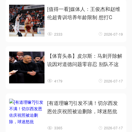
[值得一看]媒体人：王俊杰和赵维
伦超青训培养年龄限制 想打C
2333
2026-07-19
【体育头条】皮尔斯：马刺开除解
说因对道德问题零容忍 别队不这
4179
2026-07-17
[有道理嘛?]引发不满！切尔西发
恩佐庆祝照被迫删除，球迷怒批
3365
2026-07-17