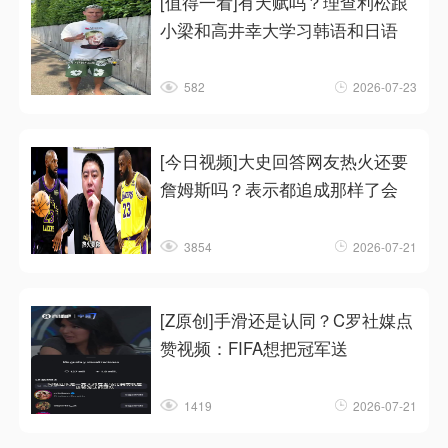
[值得一看]有天赋吗？理查利松跟
小梁和高井幸大学习韩语和日语
582
2026-07-23
[今日视频]大史回答网友热火还要
詹姆斯吗？表示都追成那样了会
3854
2026-07-21
[Z原创]手滑还是认同？C罗社媒点
赞视频：FIFA想把冠军送
1419
2026-07-21