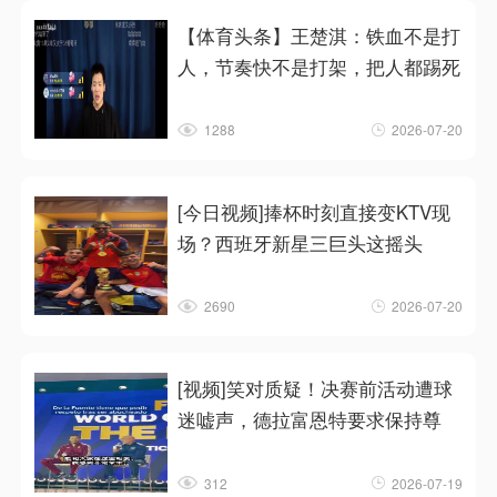
【体育头条】王楚淇：铁血不是打
人，节奏快不是打架，把人都踢死
1288
2026-07-20
[今日视频]捧杯时刻直接变KTV现
场？西班牙新星三巨头这摇头
2690
2026-07-20
[视频]笑对质疑！决赛前活动遭球
迷嘘声，德拉富恩特要求保持尊
312
2026-07-19