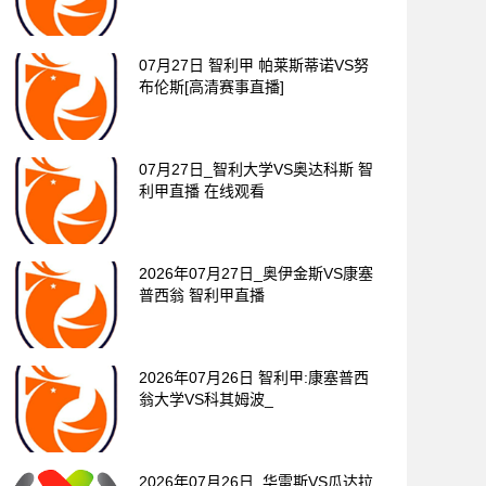
07月27日 智利甲 帕莱斯蒂诺VS努
布伦斯[高清赛事直播]
07月27日_智利大学VS奥达科斯 智
利甲直播 在线观看
2026年07月27日_奥伊金斯VS康塞
普西翁 智利甲直播
2026年07月26日 智利甲:康塞普西
翁大学VS科其姆波_
2026年07月26日_华雷斯VS瓜达拉