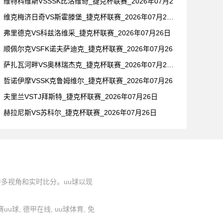
维特科维斯VSSSK比洛维奇_捷克杯联赛_2026年07月2
维克梅济日奇VS斯霍滕堡_捷克杯联赛_2026年07月26日
弗里德克VS科兹洛维采_捷克杯联赛_2026年07月26日
顺佩尔克VSFK诺夫萨迪克_捷克杯联赛_2026年07月26
萨扎瓦河畔VS奥林瑞杰克_捷克杯联赛_2026年07月26日
哲诺伊摩VSSK克鲁姆维尔_捷克杯联赛_2026年07月26
夫里兰VSTJ拜斯特_捷克杯联赛_2026年07月26日
赫拉尼斯VS苏科尔_捷克杯联赛_2026年07月26日
持多视角和实时比分。uu球以现
联赛uu球, 德甲在线, uu球体育, 免