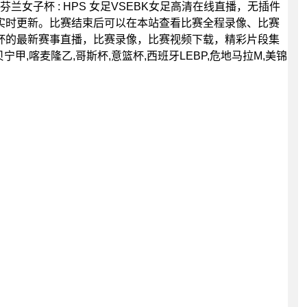
0分，芬兰女子杯 : HPS 女足VSEBK女足高清在线直播，无插件
实时更新。比赛结束后可以在本站查看比赛全程录像、比赛
杯的最新赛事直播，比赛录像，比赛视频下载，精彩片段集
宁甲,喀麦隆乙,哥斯杯,意篮杯,西班牙LEBP,危地马拉M,美锦