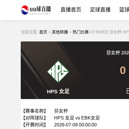
直播首页
足球直播
篮
当前位置:
首页
>
其他转播
>
热门比赛
>07月09日 芬女杯:H
芬女杯
202
0
HPS 女足
【赛事名称】
芬女杯
【对阵球队】
HPS 女足 vs EBK女足
【开赛时间】
2026-07-09 00:00:00