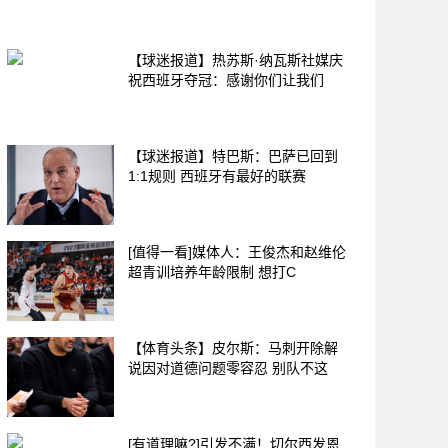
【球迷报道】热苏斯·纳瓦斯社媒庆
祝西班牙夺冠：感谢你们让我们
【球迷报道】特巴斯：巴萨已回到
1:1规则 西班牙有最好的联赛
[值得一看]媒体人：王俊杰和赵维伦
超青训培养年龄限制 想打C
【体育头条】皮尔斯：马刺开除解
说因对道德问题零容忍 别队不这
[有道理嘛?]引发不满！切尔西发恩