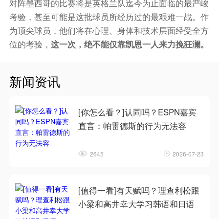
对阵墨西哥的比赛将是英格兰队迄今为止面临的最严峻
考验，甚至可能是这批球员所经历过的最艰难一战。作
为顶尖球员，他们将在心理、身体和技术层面经受全方
位的考验，
这一次，绝不能仅靠凯恩一人来力挽狂澜。
新闻资讯
[你怎么看？]认同吗？ESPN嘉宾
直言：帕雷德斯的行为无法容
2645
2026-07-23
[值得一看]有天赋吗？理查利松跟
小梁和高井幸大学习韩语和日语