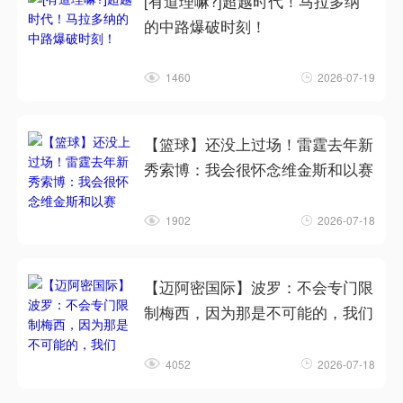
[有道理嘛?]超越时代！马拉多纳
的中路爆破时刻！
1460
2026-07-19
【篮球】还没上过场！雷霆去年新
秀索博：我会很怀念维金斯和以赛
1902
2026-07-18
【迈阿密国际】波罗：不会专门限
制梅西，因为那是不可能的，我们
4052
2026-07-18