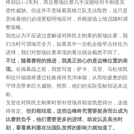
终却以1-2失利，而且整场比赛几乎没能给对手制造实
质性威胁。但这并不意味着英格兰队无法取胜，这只是
意味着他们必须更聪明地应对，并根据场上情况随时调
整策略。
我也认为不应该过度解读对阵民主刚果的那场比赛，我
们当时可谓倾尽全力，如果其中一次机会能早点转化为
进球，我们对那场比赛表现的看法就会截然不同了。
不过，随着赛程的推进，我真正担心的是边锋位置的表
现。
在揭幕战之前，我曾写道：萨卡、戈登、马杜埃凯
和拉什福德将通过轮换保持充沛体能，从而给疲惫的防
守球员带来巨大威胁。然而，他们的实际贡献却远未达
标。
戈登在对阵民主刚果时替补登场并助攻凯恩得分，这值
得肯定。
但归根结底，这些边锋终究需要挺身而出成为
比赛胜负手，他们需要更多的进球、助攻以及高光时
刻，看看奥利塞在法国队发挥的影响力就知道了。