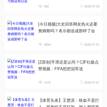
582
2026-07-23
[今日视频]大史回答网友热火还要
詹姆斯吗？表示都追成那样了会
3854
2026-07-21
[Z原创]手滑还是认同？C罗社媒点
赞视频：FIFA想把冠军送
1419
2026-07-21
【体育头条】王楚淇：铁血不是打
人，节奏快不是打架，把人都踢死