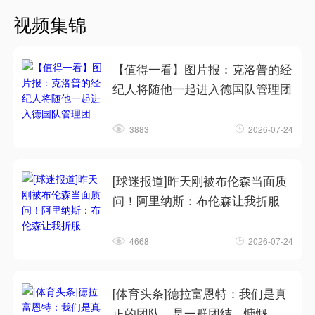
视频集锦
【值得一看】图片报：克洛普的经
纪人将随他一起进入德国队管理团
3883
2026-07-24
[球迷报道]昨天刚被布伦森当面质
问！阿里纳斯：布伦森让我折服
4668
2026-07-24
[体育头条]德拉富恩特：我们是真
正的团队，是一群团结、慷慨、