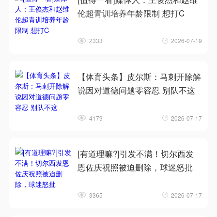
伦超青训培养年龄限制 想打C
2333
2026-07-19
【体育头条】皮尔斯：马刺开除解
说因对道德问题零容忍 别队不这
4179
2026-07-17
[有道理嘛?]引发不满！切尔西发
恩佐庆祝照被迫删除，球迷怒批
3365
2026-07-17