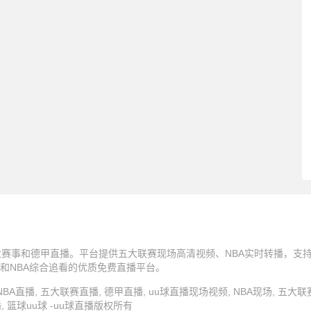
五大赛事和德甲直播。平台提供五大联赛现场高清视频、NBA实时转播，支
和NBA综合追看的优质免费直播平台。
u球直播, NBA直播, 五大联赛直播, 德甲直播, uu球直播现场视频, NBA现场, 五大
, 篮球uu球 -uu球直播版权所有