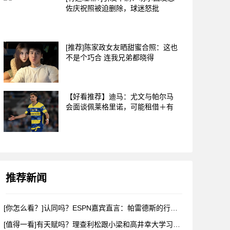
佐庆祝照被迫删除，球迷怒批
[推荐]陈家政女友晒甜蜜合照：这也
不是个巧合 连我兄弟都晓得
【好看推荐】迪马：尤文与帕尔马
会面谈佩莱格里诺，可能租借＋有
推荐新闻
[你怎么看？]认同吗？ESPN嘉宾直言：帕雷德斯的行为无法容
[值得一看]有天赋吗？理查利松跟小梁和高井幸大学习韩语和日语