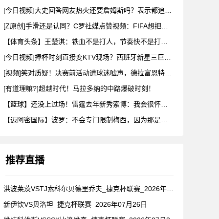
[今日视频]大史回答网友热火还要詹姆斯吗？表示都追成那样了会
[Z原创]手滑还是认同？C罗社媒点赞视频：FIFA想把冠军送
【体育头条】王楚淇：铁血不是打人，节奏快不是打架，把人都踢死
[今日视频]捧杯时刻直接变KTV现场？西班牙新星三巨头这摇头
[视频]笑对质疑！决赛前活动遭球迷嘘声，德拉富恩特要求保持尊
[有道理嘛?]超越时代！马拉多纳的中路爆破时刻！
【篮球】还没上过场！雷霆去年新秀索博：我会很怀念维金斯和以赛
【迈阿密国际】波罗：不会专门限制梅西，因为那是不可能的，我们
推荐直播
洪波莱茨VSTJ索科尔贝德里乔夫_捷克杯联赛_2026年07
新伊钦VS贝洛坦_捷克杯联赛_2026年07月26日