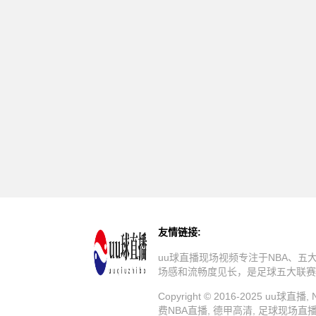
友情链接:
uu球直播现场视频专注于NBA、
场感和流畅度见长，是足球五大联赛
Copyright © 2016-2025 u
费NBA直播, 德甲高清, 足球现场直播