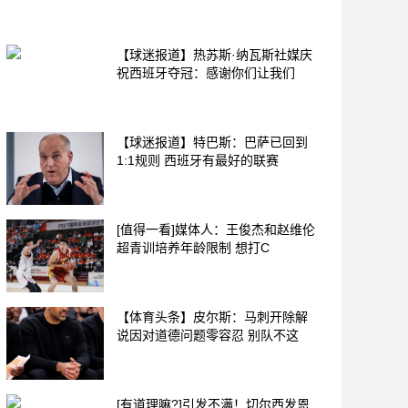
【球迷报道】热苏斯·纳瓦斯社媒庆
祝西班牙夺冠：感谢你们让我们
【球迷报道】特巴斯：巴萨已回到
1:1规则 西班牙有最好的联赛
[值得一看]媒体人：王俊杰和赵维伦
超青训培养年龄限制 想打C
【体育头条】皮尔斯：马刺开除解
说因对道德问题零容忍 别队不这
[有道理嘛?]引发不满！切尔西发恩