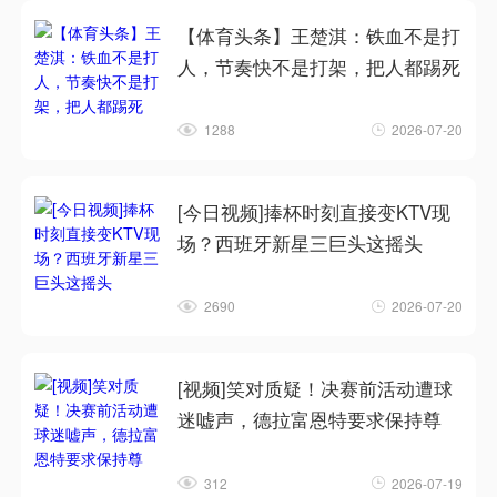
【体育头条】王楚淇：铁血不是打
人，节奏快不是打架，把人都踢死
1288
2026-07-20
[今日视频]捧杯时刻直接变KTV现
场？西班牙新星三巨头这摇头
2690
2026-07-20
[视频]笑对质疑！决赛前活动遭球
迷嘘声，德拉富恩特要求保持尊
312
2026-07-19