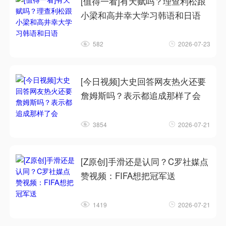
[值得一看]有天赋吗？理查利松跟
小梁和高井幸大学习韩语和日语
582
2026-07-23
[今日视频]大史回答网友热火还要
詹姆斯吗？表示都追成那样了会
3854
2026-07-21
[Z原创]手滑还是认同？C罗社媒点
赞视频：FIFA想把冠军送
1419
2026-07-21