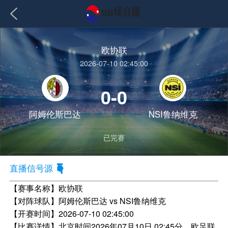
欧协联
2026-07-10 02:45:00
0-0
阿姆伦斯巴达
NSI鲁纳维克
已完赛
直播信号源
【赛事名称】
欧协联
【对阵球队】
阿姆伦斯巴达 vs NSI鲁纳维克
【开赛时间】
2026-07-10 02:45:00
【比赛详情】
北京时间2026年07月10日 02:45分，欧足联