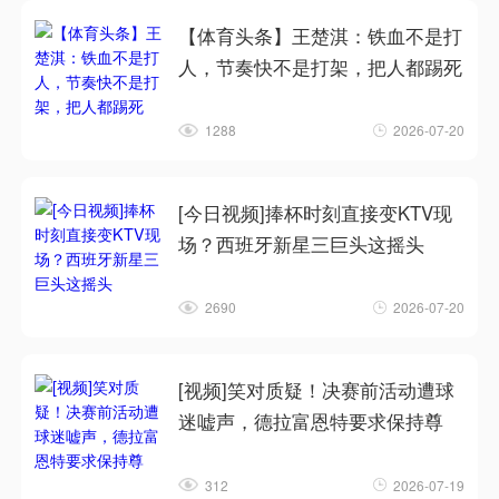
【体育头条】王楚淇：铁血不是打
人，节奏快不是打架，把人都踢死
1288
2026-07-20
[今日视频]捧杯时刻直接变KTV现
场？西班牙新星三巨头这摇头
2690
2026-07-20
[视频]笑对质疑！决赛前活动遭球
迷嘘声，德拉富恩特要求保持尊
312
2026-07-19