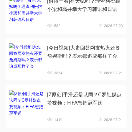
[值得一看]有天赋吗？理查利松跟
小梁和高井幸大学习韩语和日语
582
2026-07-23
[今日视频]大史回答网友热火还要
詹姆斯吗？表示都追成那样了会
3854
2026-07-21
[Z原创]手滑还是认同？C罗社媒点
赞视频：FIFA想把冠军送
1419
2026-07-21