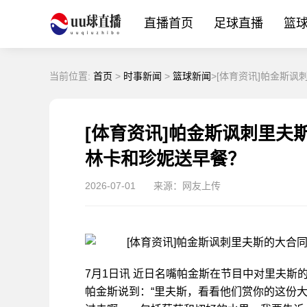
直播首页
足球直播
篮
当前位置:
首页
>
时事新闻
>
篮球新闻
>[体育资讯]帕金斯
[体育资讯]帕金斯讽刺里夫
林卡和珍妮送早餐？
2026-07-01
来源：网友上传
7月1日讯 近日名嘴帕金斯在节目中对里夫斯
帕金斯说到：“里夫斯，看看他们赏你的这份