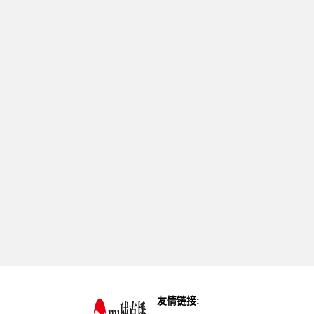
友情链接: