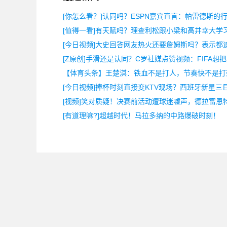
[你怎么看？]认同吗？ESPN嘉宾直言：帕雷德斯的
[值得一看]有天赋吗？理查利松跟小梁和高井幸大学
[今日视频]大史回答网友热火还要詹姆斯吗？表示都
[Z原创]手滑还是认同？C罗社媒点赞视频：FIFA想
【体育头条】王楚淇：铁血不是打人，节奏快不是打
[今日视频]捧杯时刻直接变KTV现场？西班牙新星三
[视频]笑对质疑！决赛前活动遭球迷嘘声，德拉富恩
[有道理嘛?]超越时代！马拉多纳的中路爆破时刻！