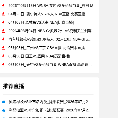
2026年06月15日 WNBA:梦想VS多伦多节奏_在线观
04月25日_凯尔特人VS76人 NBA直播 比赛直播
04月03日 森林狼VS活塞 NBA[比赛直播]
2026年03月04日 NBA-G:风城公牛VS克利夫兰剑客
汽车城邮轮VS缅因凯尔特人_02月13日 NBA-G[无插件
05月03日_广州VS广东 CBA直播 高清赛事直播
03月30日 国王VS篮网 NBA[高清直播]
06月08日_天空VS多伦多节奏 WNBA直播 高清赛事直播
推荐直播
奥洛穆茨VS亚布洛内茨_捷甲联赛_2026年07月26日
利耶帕亚VS叶尔加瓦_拉脱超联赛_2026年07月26日