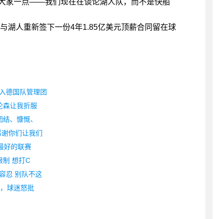
大家一点——我们现在在谈论湖人队，而不是快船
与湖人重新签下一份4年1.85亿美元顶薪合同留在球
入德国队管理团
伦森让我折服
团结、慷慨、
感谢你们让我们
最好的联赛
制 想打C
容忍 别队不这
除，球迷怒批