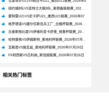
克雷塔罗U21VS帕丘卡U21_墨西U21联赛_2026年0
纽约城B队VS亚特兰大联B队_美预备联联赛_2026年07月
蒙特雷U21VS尼卡萨U21_墨西U21联赛_2026年07
格罗德诺VS捷尔任斯克兵工厂_白俄杯联赛_2026年07月2
古泰斯拖比度VS伊维利亚卡舒里_格鲁杯联赛_2026年07月
哈特堡格VS伊姆斯特_奥地利杯联赛_2026年07月26日
瓦勒恩VS施瓦兹_奥地利杯联赛_2026年07月26日
FK柯西斯VS日利纳_斯伐超联赛_2026年07月26日
相关热门标签