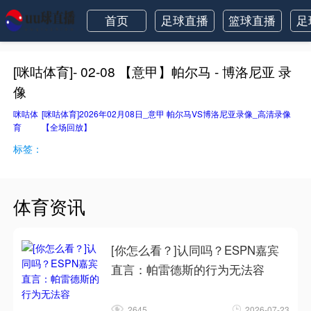
首页
足球直播
篮球直播
足
[咪咕体育]- 02-08 【意甲】帕尔马 - 博洛尼亚 录
像
咪咕体
[咪咕体育]2026年02月08日_意甲 帕尔马VS博洛尼亚录像_高清录像
育
【全场回放】
标签：
体育资讯
[你怎么看？]认同吗？ESPN嘉宾
直言：帕雷德斯的行为无法容
2645
2026-07-23