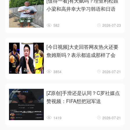
[值得一看]有天赋吗？理查利松跟
小梁和高井幸大学习韩语和日语
582
2026-07-23
[今日视频]大史回答网友热火还要
詹姆斯吗？表示都追成那样了会
3854
2026-07-21
[Z原创]手滑还是认同？C罗社媒点
赞视频：FIFA想把冠军送
1419
2026-07-21