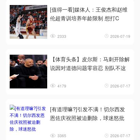
[值得一看]媒体人：王俊杰和赵维
伦超青训培养年龄限制 想打C
2333
2026-07-19
【体育头条】皮尔斯：马刺开除解
说因对道德问题零容忍 别队不这
4179
2026-07-17
[有道理嘛?]引发不满！切尔西发
恩佐庆祝照被迫删除，球迷怒批
3365
2026-07-17