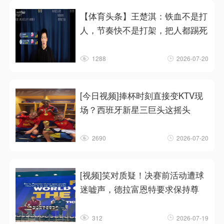
【体育头条】王楚淇：铁血不是打
人，节奏快不是打架，把人都踢死
1288
2026-07-20
[今日视频]捧杯时刻直接变KTV现
场？西班牙新星三巨头这摇头
2690
2026-07-20
[视频]笑对质疑！决赛前活动遭球
迷嘘声，德拉富恩特要求保持尊
312
2026-07-19