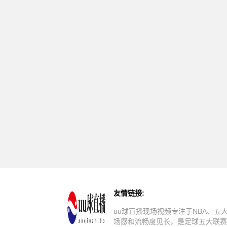
友情链接:
uu球直播现场视频专注于NBA、
场感和流畅度见长，是足球五大联赛