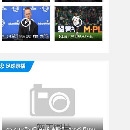
【推荐】贝恩谈新帅斯威尼：他的责任感十足 有清晰的计划和明确
【体育世界】贝林厄姆：再来一杯！然后发短信给你老板，说你明天
足球录播
2026年07月20日 乌兹别克斯坦U20VS约旦U20 国