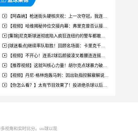
篮球集锦
【阿森纳】枪迷街头硬核庆祝：上一次夺冠，我连受精卵都还不是！
【视频】哈维揭秘帅位交接内幕：弗里克曾否认接触巴萨，并为此真诚致歉
[集锦]尼克斯球迷彻底陷入疯狂连纽约的警车都敢砸啊！
[球迷看点]继续率队取胜！回顾名场面：卡里克千里走单骑一条龙破门！
【视频】不开心！连丢2球后颜骏凌叉着腰连连摇头，嘴里嘀咕着什么
【推荐视频】这就叫核心力量！胡尔克点球暴力破网，这球速换谁来都守不住
【视频】丹尼·格林炮轰马刺：因出轨指控解雇解说员不公平！事实需要求证
【你怎么看？】太有节目效果了！投进绝杀球以后直接带队回家！
持多视角和实时比分。uu球以现