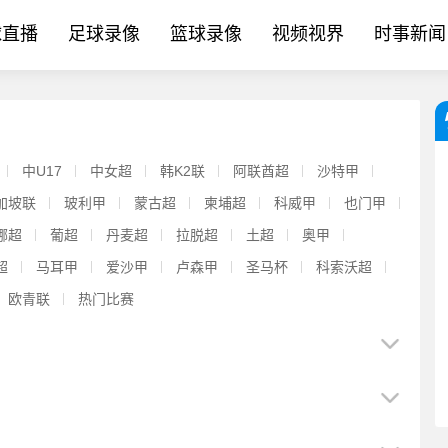
球直播
足球录像
篮球录像
视频视界
时事新闻
中U17
中女超
韩K2联
阿联酋超
沙特甲
加坡联
玻利甲
蒙古超
柬埔超
科威甲
也门甲
挪超
葡超
丹麦超
拉脱超
土超
奥甲
超
马耳甲
爱沙甲
卢森甲
圣马杯
科索沃超
欧青联
热门比赛
【值得一看】图片报：克洛普的经纪人将随他一起进入德国队管理团
[体育头条]德拉富恩特：我们是真正的团队，是一群团结