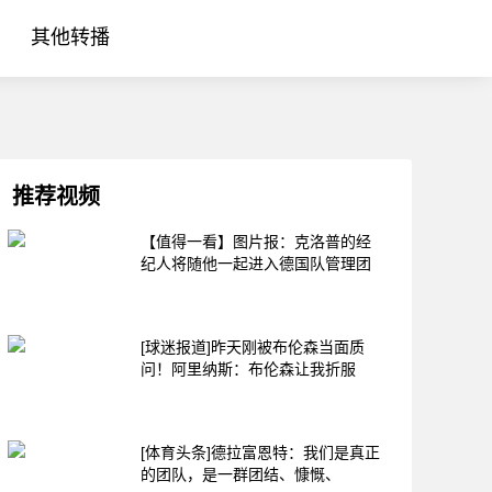
其他转播
推荐视频
【值得一看】图片报：克洛普的经
纪人将随他一起进入德国队管理团
[球迷报道]昨天刚被布伦森当面质
问！阿里纳斯：布伦森让我折服
[体育头条]德拉富恩特：我们是真正
的团队，是一群团结、慷慨、