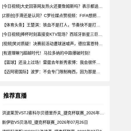
[今日视频]大史回答网友热火还要詹姆斯吗？表示都追成那样了会
[Z原创]手滑还是认同？C罗社媒点赞视频：FIFA想把冠军送
【体育头条】王楚淇：铁血不是打人，节奏快不是打架，把人都踢死
[今日视频]捧杯时刻直接变KTV现场？西班牙新星三巨头这摇头
[视频]笑对质疑！决赛前活动遭球迷嘘声，德拉富恩特要求保持尊
[有道理嘛?]超越时代！马拉多纳的中路爆破时刻！
【篮球】还没上过场！雷霆去年新秀索博：我会很怀念维金斯和以赛
【迈阿密国际】波罗：不会专门限制梅西，因为那是不可能的，我们
推荐直播
洪波莱茨VSTJ索科尔贝德里乔夫_捷克杯联赛_2026年07
新伊钦VS贝洛坦_捷克杯联赛_2026年07月26日