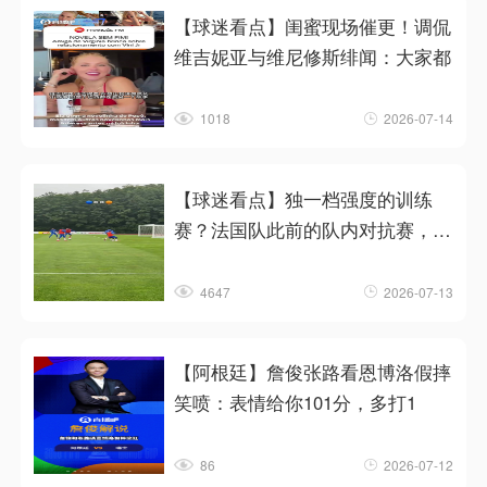
【球迷看点】闺蜜现场催更！调侃
维吉妮亚与维尼修斯绯闻：大家都
1018
2026-07-14
【球迷看点】独一档强度的训练
赛？法国队此前的队内对抗赛，恐
怖
4647
2026-07-13
【阿根廷】詹俊张路看恩博洛假摔
笑喷：表情给你101分，多打1
86
2026-07-12