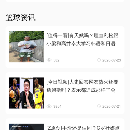
篮球资讯
[值得一看]有天赋吗？理查利松跟
小梁和高井幸大学习韩语和日语
582
2026-07-23
[今日视频]大史回答网友热火还要
詹姆斯吗？表示都追成那样了会
3854
2026-07-21
[Z原创]手滑还是认同？C罗社媒点