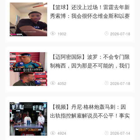
【篮球】还没上过场！雷霆去年新
秀索博：我会很怀念维金斯和以赛
1902
2026-07-18
【迈阿密国际】波罗：不会专门限
制梅西，因为那是不可能的，我们
4052
2026-07-18
【视频】丹尼·格林炮轰马刺：因
出轨指控解雇解说员不公平！事实
4924
2026-07-14