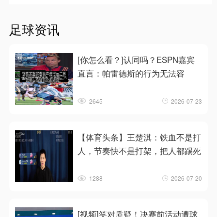
足球资讯
[你怎么看？]认同吗？ESPN嘉宾
直言：帕雷德斯的行为无法容
2645
2026-07-23
【体育头条】王楚淇：铁血不是打
人，节奏快不是打架，把人都踢死
1288
2026-07-20
[视频]笑对质疑！决赛前活动遭球