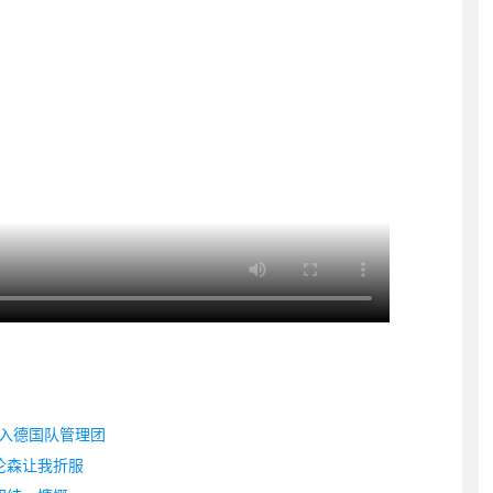
入德国队管理团
伦森让我折服