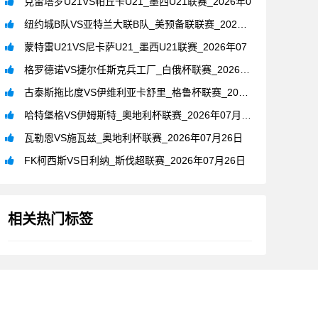
克雷塔罗U21VS帕丘卡U21_墨西U21联赛_2026年0
纽约城B队VS亚特兰大联B队_美预备联联赛_2026年07月
蒙特雷U21VS尼卡萨U21_墨西U21联赛_2026年07
格罗德诺VS捷尔任斯克兵工厂_白俄杯联赛_2026年07月2
古泰斯拖比度VS伊维利亚卡舒里_格鲁杯联赛_2026年07月
哈特堡格VS伊姆斯特_奥地利杯联赛_2026年07月26日
瓦勒恩VS施瓦兹_奥地利杯联赛_2026年07月26日
FK柯西斯VS日利纳_斯伐超联赛_2026年07月26日
相关热门标签