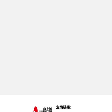
友情链接: