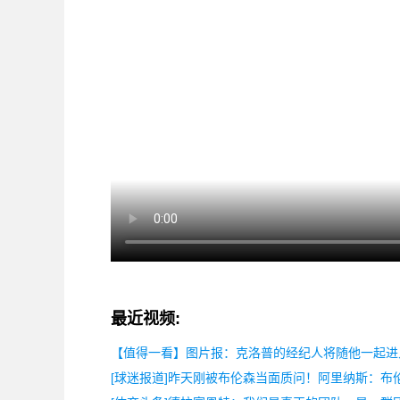
最近视频:
【值得一看】图片报：克洛普的经纪人将随他一起进
[球迷报道]昨天刚被布伦森当面质问！阿里纳斯：布