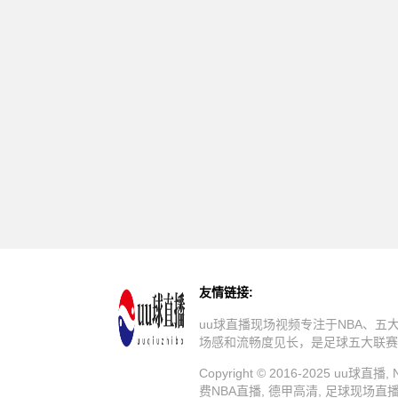
友情链接:
uu球直播现场视频专注于NBA、
场感和流畅度见长，是足球五大联赛
Copyright © 2016-2025 u
费NBA直播, 德甲高清, 足球现场直播