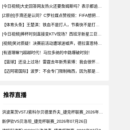
[今日视频]大史回答网友热火还要詹姆斯吗？表示都追成那样了会
[Z原创]手滑还是认同？C罗社媒点赞视频：FIFA想把冠军送
【体育头条】王楚淇：铁血不是打人，节奏快不是打架，把人都踢死
[今日视频]捧杯时刻直接变KTV现场？西班牙新星三巨头这摇头
[视频]笑对质疑！决赛前活动遭球迷嘘声，德拉富恩特要求保持尊
[有道理嘛?]超越时代！马拉多纳的中路爆破时刻！
【篮球】还没上过场！雷霆去年新秀索博：我会很怀念维金斯和以赛
【迈阿密国际】波罗：不会专门限制梅西，因为那是不可能的，我们
推荐直播
洪波莱茨VSTJ索科尔贝德里乔夫_捷克杯联赛_2026年07
新伊钦VS贝洛坦_捷克杯联赛_2026年07月26日