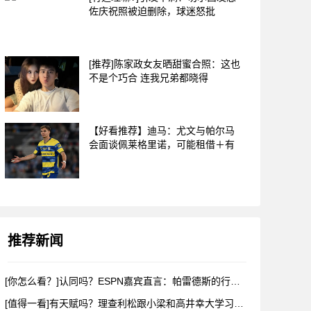
佐庆祝照被迫删除，球迷怒批
[推荐]陈家政女友晒甜蜜合照：这也
不是个巧合 连我兄弟都晓得
【好看推荐】迪马：尤文与帕尔马
会面谈佩莱格里诺，可能租借＋有
推荐新闻
[你怎么看？]认同吗？ESPN嘉宾直言：帕雷德斯的行为无法容
[值得一看]有天赋吗？理查利松跟小梁和高井幸大学习韩语和日语