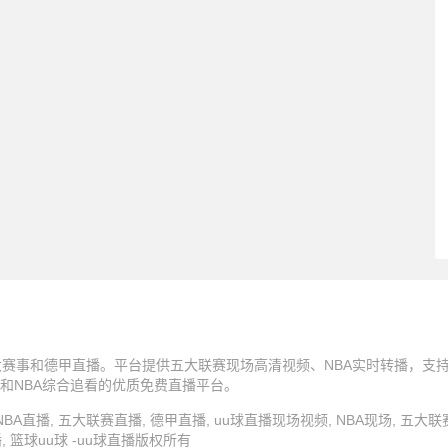
五大赛事和德甲直播。平台提供五大联赛现场高清视频、NBA实时转播，支
和NBA综合追看的优质免费直播平台。
u球直播, NBA直播, 五大联赛直播, 德甲直播, uu球直播现场视频, NBA现场, 五大
, 篮球uu球 -uu球直播版权所有