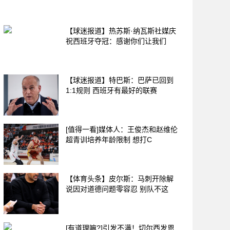
【球迷报道】热苏斯·纳瓦斯社媒庆
祝西班牙夺冠：感谢你们让我们
【球迷报道】特巴斯：巴萨已回到
1:1规则 西班牙有最好的联赛
[值得一看]媒体人：王俊杰和赵维伦
超青训培养年龄限制 想打C
【体育头条】皮尔斯：马刺开除解
说因对道德问题零容忍 别队不这
[有道理嘛?]引发不满！切尔西发恩