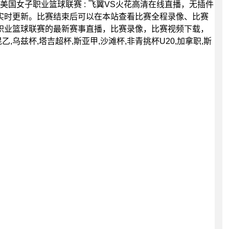
00分，美国女子职业篮球联赛 : 飞翼VS火花高清在线直播，无插件
实时更新。比赛结束后可以在本站查看比赛全程录像、比赛
职业篮球联赛的最新赛事直播，比赛录像，比赛视频下载，
,乌兹杯,塔吉超杯,斯亚甲,沙滩杯,非青挑杯U20,加拿职,斯