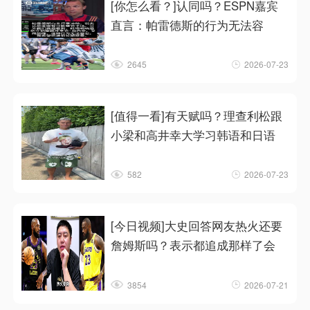
[你怎么看？]认同吗？ESPN嘉宾
直言：帕雷德斯的行为无法容
2645
2026-07-23
[值得一看]有天赋吗？理查利松跟
小梁和高井幸大学习韩语和日语
582
2026-07-23
[今日视频]大史回答网友热火还要
詹姆斯吗？表示都追成那样了会
3854
2026-07-21