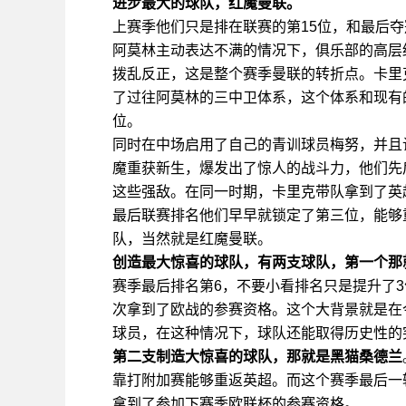
进步最大的球队，红魔曼联。
上赛季他们只是排在联赛的第15位，和最后
阿莫林主动表达不满的情况下，俱乐部的高层
拨乱反正，这是整个赛季曼联的转折点。卡里
了过往阿莫林的三中卫体系，这个体系和现有
位。
同时在中场启用了自己的青训球员梅努，并且
魔重获新生，爆发出了惊人的战斗力，他们先
这些强敌。在同一时期，卡里克带队拿到了英
最后联赛排名他们早早就锁定了第三位，能够
队，当然就是红魔曼联。
创造最大惊喜的球队，有两支球队，第一个那
赛季最后排名第6，不要小看排名只是提升了
次拿到了欧战的参赛资格。这个大背景就是在
球员，在这种情况下，球队还能取得历史性的
第二支制造大惊喜的球队，那就是黑猫桑德兰
靠打附加赛能够重返英超。而这个赛季最后一
拿到了参加下赛季欧联杯的参赛资格。