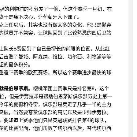
夺冠的利物浦的积分差了一倍，但这个赛季一月初，在
终于是痛下决心，让葡萄牙人下课了。
克上任以后，其实也没有做太多的变化，他只是抛弃
的球员并不兼容，让球队回到了比较熟悉的四后卫站
让队长B费回到了自己最擅长的前腰的位置，从此红
后击败了曼城、阿森纳、维拉、切尔西、利物浦等等
超的最多积分。
重返下赛季的欧冠赛场。所以这个赛季进步最快的球
就是伯恩茅斯
。樱桃军团上赛季只是排名第9，这个
3位，但是伊劳拉却是帮助伯恩茅斯俱乐部历史上第一
今年的夏窗和冬窗，俱乐部是卖走了几乎一半的主力
突破，当然要夸赞俱乐部的高层以及是少帅伊劳拉。
。要知道上赛季他们只是英冠联赛排名第4的球队，
轮的比赛里面，他们击败了切尔西以后，替代切尔西