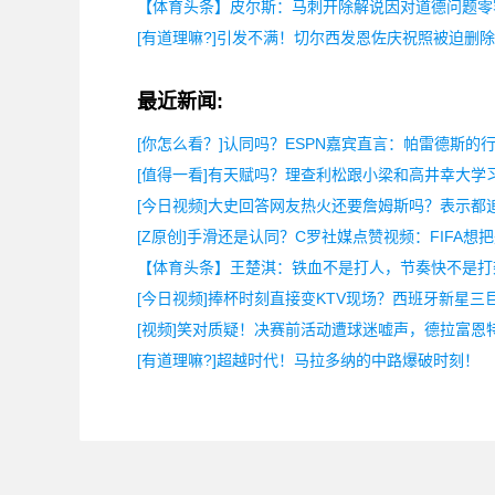
【体育头条】皮尔斯：马刺开除解说因对道德问题零
[有道理嘛?]引发不满！切尔西发恩佐庆祝照被迫删
最近新闻:
[你怎么看？]认同吗？ESPN嘉宾直言：帕雷德斯的
[值得一看]有天赋吗？理查利松跟小梁和高井幸大学
[今日视频]大史回答网友热火还要詹姆斯吗？表示都
[Z原创]手滑还是认同？C罗社媒点赞视频：FIFA想
【体育头条】王楚淇：铁血不是打人，节奏快不是打
[今日视频]捧杯时刻直接变KTV现场？西班牙新星三
[视频]笑对质疑！决赛前活动遭球迷嘘声，德拉富恩
[有道理嘛?]超越时代！马拉多纳的中路爆破时刻！