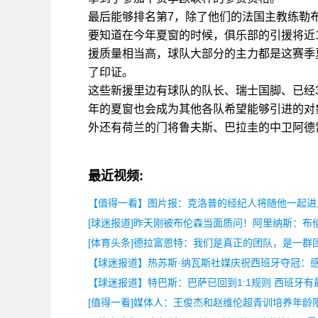
最后能够排名第7，除了他们的法国主教练勒
要知道在今年夏窗的时候，俱乐部的引援将近
援质量相当高，球队大部分的主力都是这赛季
了印证。
这些新援里边有球队的队长、瑞士国脚、已经
年的夏窗也会成为其他各队希望能够引进的对
外还有荷兰的门将鲁夫斯、巴拉圭的中卫阿德
最近视频:
【值得一看】图片报：克洛普的经纪人将随他一起进
[球迷报道]昨天刚被布伦森当面质问！阿里纳斯：布
[体育头条]德拉富恩特：我们是真正的团队，是一群
【球迷报道】热苏斯·纳瓦斯社媒庆祝西班牙夺冠：
【球迷报道】特巴斯：巴萨已回到1:1规则 西班牙有
[值得一看]媒体人：王俊杰和赵维伦超青训培养年龄限