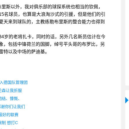
布里斯以外，我对俱乐部的球探系统也相当的钦佩，
15名球员，也算是大浪淘沙式的引援，但是他们的引
夏天来到球队的，主教练勒布里斯的整合能力也得到
34岁的老将扎卡，同时的话，另外几名新员估计在今
象，包括中锋荷兰的国脚，绰号平头哥的布罗比，另
雷特以及中场的萨迪基。
入德国队管理团
伦森让我折服
团结、慷慨、
感谢你们让我们
最好的联赛
制 想打C