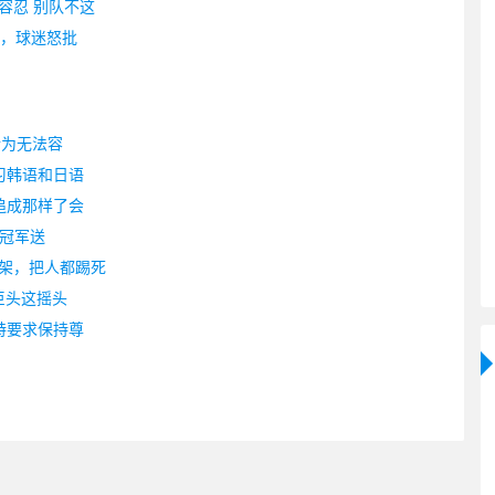
容忍 别队不这
除，球迷怒批
行为无法容
习韩语和日语
追成那样了会
把冠军送
架，把人都踢死
巨头这摇头
特要求保持尊