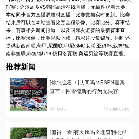
谊赛 : 萨尔瓦多VS韩国高清在线直播，无插件观看比赛。
本站同步官方直播源准时直播，比赛数据实时更新。比赛
结束后可以在本站查看比赛全程录像、比赛比分、赛事结
果、赛事相关新闻报道，以及国际友谊赛的最新赛事直
播，比赛录像，比赛视频下载，精彩片段集锦等。同时还
提供新西南联,葡甲,尼国联,印尼GMC女联,亚俱杯,叙篮锦,
南非篮联,非篮锦U16,俄贝洛瓦联,奥运男篮等联赛直播。
推荐新闻
[你怎么看？]认同吗？ESPN嘉宾
直言：帕雷德斯的行为无法容
2645
2026-07-23
[值得一看]有天赋吗？理查利松跟