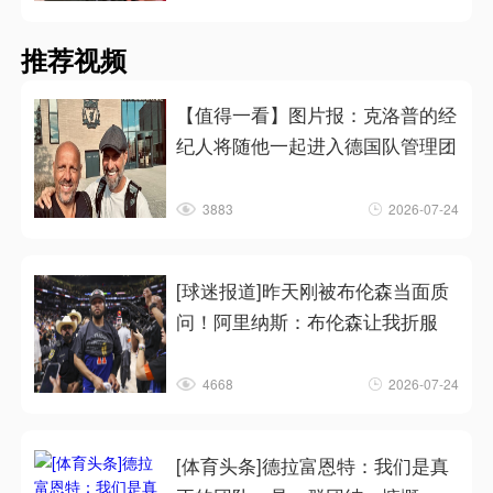
推荐视频
【值得一看】图片报：克洛普的经
纪人将随他一起进入德国队管理团
3883
2026-07-24
[球迷报道]昨天刚被布伦森当面质
问！阿里纳斯：布伦森让我折服
4668
2026-07-24
[体育头条]德拉富恩特：我们是真