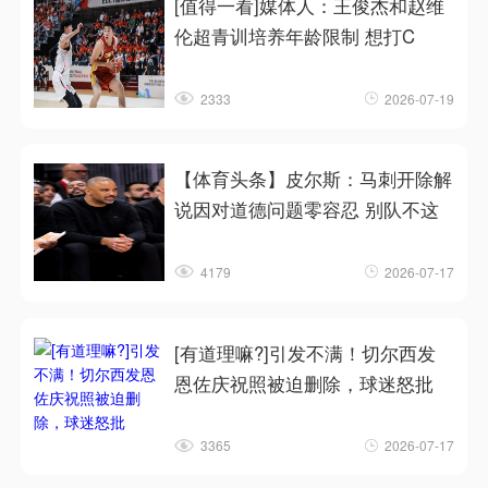
[值得一看]媒体人：王俊杰和赵维
伦超青训培养年龄限制 想打C
2333
2026-07-19
【体育头条】皮尔斯：马刺开除解
说因对道德问题零容忍 别队不这
4179
2026-07-17
[有道理嘛?]引发不满！切尔西发
恩佐庆祝照被迫删除，球迷怒批
3365
2026-07-17