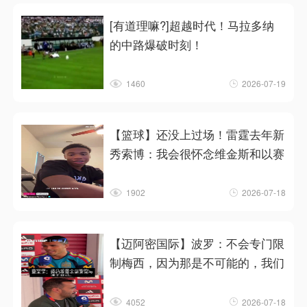
[有道理嘛?]超越时代！马拉多纳
的中路爆破时刻！
1460
2026-07-19
【篮球】还没上过场！雷霆去年新
秀索博：我会很怀念维金斯和以赛
1902
2026-07-18
【迈阿密国际】波罗：不会专门限
制梅西，因为那是不可能的，我们
4052
2026-07-18