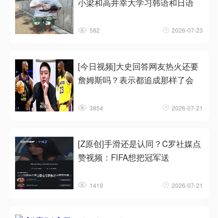
小梁和高井幸大学习韩语和日语
582
2026-07-23
[今日视频]大史回答网友热火还要
詹姆斯吗？表示都追成那样了会
3854
2026-07-21
[Z原创]手滑还是认同？C罗社媒点
赞视频：FIFA想把冠军送
1419
2026-07-21