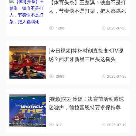
【体育头条】王楚淇：铁血不是打
人，节奏快不是打架，把人都踢死
1288
2026-07-20
[今日视频]捧杯时刻直接变KTV现
场？西班牙新星三巨头这摇头
2689
2026-07-20
[视频]笑对质疑！决赛前活动遭球
迷嘘声，德拉富恩特要求保持尊
312
2026-07-19