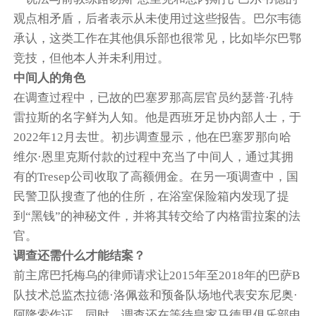
观点相矛盾，后者表示从未使用过这些报告。巴尔韦德
承认，这类工作在其他俱乐部也很常见，比如毕尔巴鄂
竞技，但他本人并未利用过。
中间人的角色
在调查过程中，已故的巴塞罗那高层官员约瑟普·孔特
雷拉斯的名字鲜为人知。他是西班牙足协内部人士，于
2022年12月去世。初步调查显示，他在巴塞罗那向哈
维尔·恩里克斯付款的过程中充当了中间人，通过其拥
有的Tresep公司收取了高额佣金。在另一项调查中，国
民警卫队搜查了他的住所，在浴室保险箱内发现了提
到“黑钱”的神秘文件，并将其转交给了内格雷拉案的法
官。
调查还需什么才能结案？
前主席巴托梅乌的律师请求让2015年至2018年的巴萨B
队技术总监杰拉德·洛佩兹和预备队场地代表安东尼奥·
阿隆索作证。同时，调查还在等待皇家马德里俱乐部申