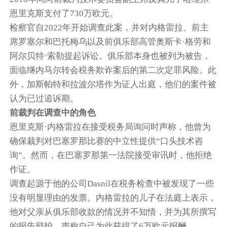
恩里克斯支付了730万欧元。
检察官自2022年开始调查此案，并对内格雷拉、前主
席罗塞尔和巴托梅乌以及前俱乐部高管奥斯卡·格劳和
阿尔贝特·索勒提起诉讼。俱乐部本身也被列为被告，
面临继内马尔转会税务欺诈案后的第二次定罪风险。此
外，加斯帕特和拉波尔塔作为证人出庭，他们的案件被
认为已过追诉期。
前裁判在调查中的角色
恩里克斯·内格雷拉在接受税务局询问时声称，他曾为
确保裁判对巴塞罗那比赛的中立性提供“口头技术咨
询”。然而，在巴塞罗那第一法院接受审讯时，他拒绝
作证。
调查起源于他的公司Dasnil在税务检查中被发现了一些
没有明显理由的发票。内格雷拉的儿子在法庭上表示，
他对父亲从俱乐部收款的情况并不知情，并为其所撰写
的报告辩护，声称自己为此获得了6万欧元报酬。