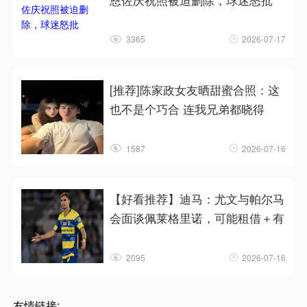
3365
2026-07-17
[推荐]陈家政女友晒甜蜜合照：这
也不是个巧合 连我兄弟都晓得
1587
2026-07-16
【好看推荐】迪马：尤文与帕尔马
会面谈佩莱格里诺，可能租借＋有
2095
2026-07-16
友情链接: