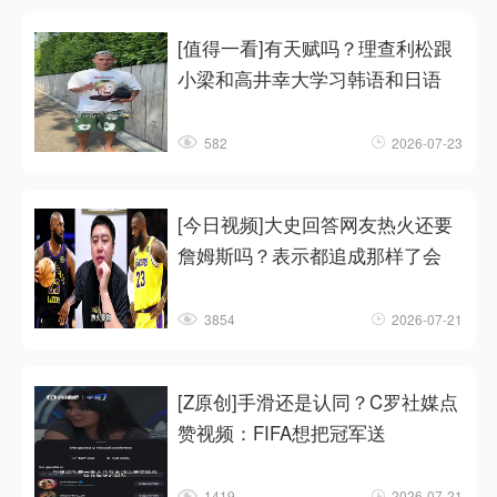
[值得一看]有天赋吗？理查利松跟
小梁和高井幸大学习韩语和日语
582
2026-07-23
[今日视频]大史回答网友热火还要
詹姆斯吗？表示都追成那样了会
3854
2026-07-21
[Z原创]手滑还是认同？C罗社媒点
赞视频：FIFA想把冠军送
1419
2026-07-21