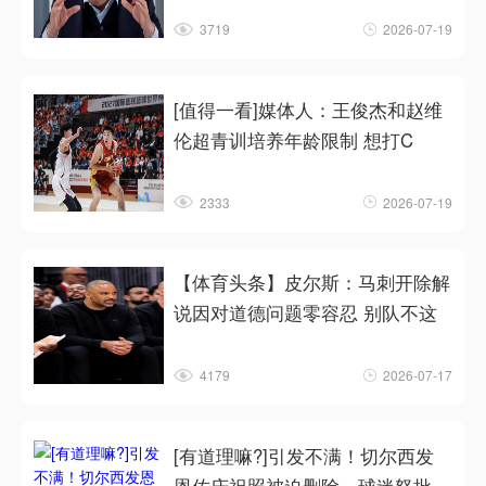
3719
2026-07-19
[值得一看]媒体人：王俊杰和赵维
伦超青训培养年龄限制 想打C
2333
2026-07-19
【体育头条】皮尔斯：马刺开除解
说因对道德问题零容忍 别队不这
4179
2026-07-17
[有道理嘛?]引发不满！切尔西发
恩佐庆祝照被迫删除，球迷怒批