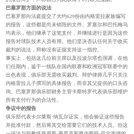
巴塞罗那方面的说法
巴塞罗那向法庭提交了大约629份由内格雷拉家族编写
的报告，这些都是尚未销毁的文件。罗塞尔和巴托梅乌
均表示，他们继承了这笔支付，并继续进行是因为这些
报告对球队技术人员有用。他们坚决否认任何关于收买
裁判的说法，辩称没有证据支持这一指控。
事实上，包括这几位前主席以及拉波尔塔也强调，在他
们任期内，鉴于一线队在国内联赛和欧洲冠军联赛中的
出色表现，俱乐部无需收买裁判。辩护律师几乎只关注
内格雷拉儿子撰写的具体报告，而非其父提供的口头咨
询。巴塞罗那俱乐部财务主管卡斯特罗代表俱乐部维护
所有支付行为的合法性。
争议中的报告
俱乐部代表卡尔莱斯·纳瓦尔证实，他会验证这些报告
并批准付款，然后将其交给需要它们的技术人员。但这
一说法与前教练路易斯·恩里克和恩内斯托·巴尔韦德的