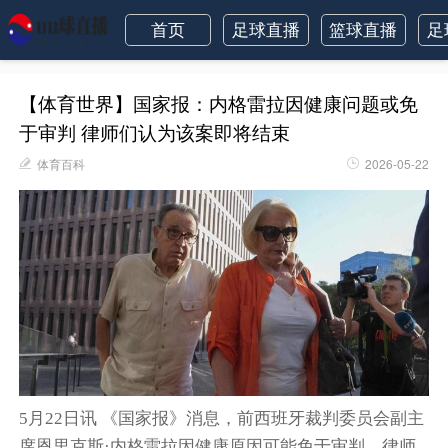
首页
足球直播
篮球直播
足
【体育世界】国家报：内格雷拉因健康问题或免
于审判 律师们认为该案即将结束
体育百科
2026-05-22
5月22日讯 《国家报》消息，前西班牙裁判委员会副主
席恩里克斯·内格雷拉因健康原因可能免于审判，律师