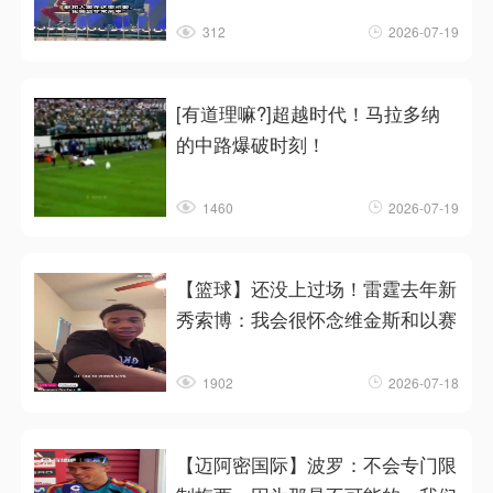
312
2026-07-19
[有道理嘛?]超越时代！马拉多纳
的中路爆破时刻！
1460
2026-07-19
【篮球】还没上过场！雷霆去年新
秀索博：我会很怀念维金斯和以赛
1902
2026-07-18
【迈阿密国际】波罗：不会专门限