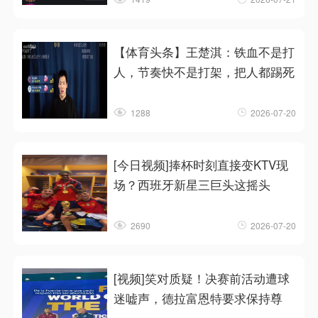
【体育头条】王楚淇：铁血不是打
人，节奏快不是打架，把人都踢死
1288
2026-07-20
[今日视频]捧杯时刻直接变KTV现
场？西班牙新星三巨头这摇头
2690
2026-07-20
[视频]笑对质疑！决赛前活动遭球
迷嘘声，德拉富恩特要求保持尊