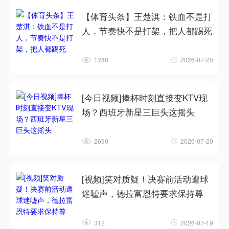
【体育头条】王楚淇：铁血不是打
人，节奏快不是打架，把人都踢死
1288
2026-07-20
[今日视频]捧杯时刻直接变KTV现
场？西班牙新星三巨头这摇头
2690
2026-07-20
[视频]笑对质疑！决赛前活动遭球
迷嘘声，德拉富恩特要求保持尊
312
2026-07-19