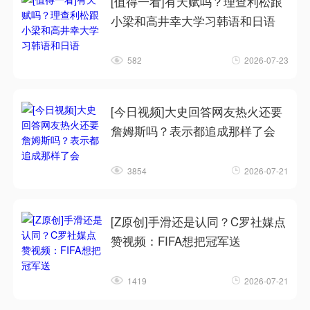
[值得一看]有天赋吗？理查利松跟
小梁和高井幸大学习韩语和日语
582
2026-07-23
[今日视频]大史回答网友热火还要
詹姆斯吗？表示都追成那样了会
3854
2026-07-21
[Z原创]手滑还是认同？C罗社媒点
赞视频：FIFA想把冠军送
1419
2026-07-21