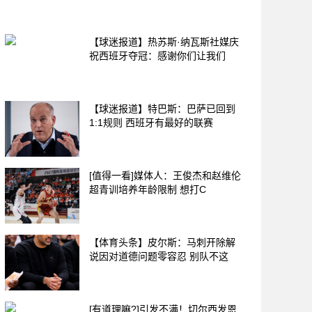
【球迷报道】热苏斯·纳瓦斯社媒庆
祝西班牙夺冠：感谢你们让我们
【球迷报道】特巴斯：巴萨已回到
1:1规则 西班牙有最好的联赛
[值得一看]媒体人：王俊杰和赵维伦
超青训培养年龄限制 想打C
【体育头条】皮尔斯：马刺开除解
说因对道德问题零容忍 别队不这
[有道理嘛?]引发不满！切尔西发恩