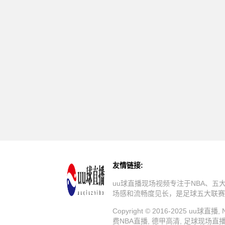
友情链接:
uu球直播现场视频专注于NBA、
场感和流畅度见长，是足球五大联赛
Copyright © 2016-2025 u
费NBA直播, 德甲高清, 足球现场直播