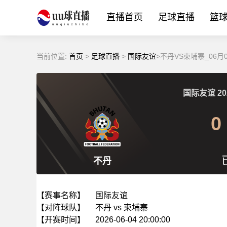
直播首页
足球直播
篮
当前位置:
首页
>
足球直播
>
国际友谊
>不丹VS柬埔寨_06月
国际友谊
20
0
不丹
【赛事名称】
国际友谊
【对阵球队】
不丹 vs 柬埔寨
【开赛时间】
2026-06-04 20:00:00