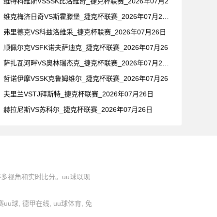
维特科维斯VSSSK比洛维奇_捷克杯联赛_2026年07月2
维克梅济日奇VS斯霍滕堡_捷克杯联赛_2026年07月26日
弗里德克VS科兹洛维采_捷克杯联赛_2026年07月26日
顺佩尔克VSFK诺夫萨迪克_捷克杯联赛_2026年07月26
萨扎瓦河畔VS奥林瑞杰克_捷克杯联赛_2026年07月26日
哲诺伊摩VSSK克鲁姆维尔_捷克杯联赛_2026年07月26
夫里兰VSTJ拜斯特_捷克杯联赛_2026年07月26日
赫拉尼斯VS苏科尔_捷克杯联赛_2026年07月26日
持多视角和实时比分。uu球以现
联赛uu球, 德甲在线, uu球体育, 免