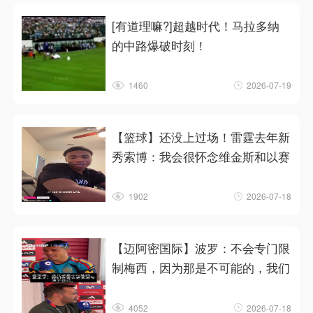
[有道理嘛?]超越时代！马拉多纳
的中路爆破时刻！
1460
2026-07-19
【篮球】还没上过场！雷霆去年新
秀索博：我会很怀念维金斯和以赛
1902
2026-07-18
【迈阿密国际】波罗：不会专门限
制梅西，因为那是不可能的，我们
4052
2026-07-18