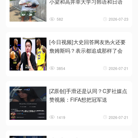
小梁和高井幸大学习韩语和日语
582
2026-07-23
[今日视频]大史回答网友热火还要
詹姆斯吗？表示都追成那样了会
3854
2026-07-21
[Z原创]手滑还是认同？C罗社媒点
赞视频：FIFA想把冠军送
1419
2026-07-21