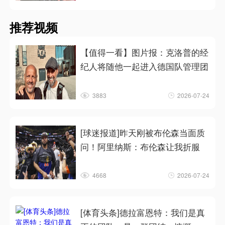
推荐视频
【值得一看】图片报：克洛普的经
纪人将随他一起进入德国队管理团
3883
2026-07-24
[球迷报道]昨天刚被布伦森当面质
问！阿里纳斯：布伦森让我折服
4668
2026-07-24
[体育头条]德拉富恩特：我们是真