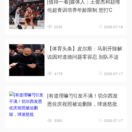
[值得一看]媒体人：王俊杰和赵维
伦超青训培养年龄限制 想打C
2333
2026-07-19
【体育头条】皮尔斯：马刺开除解
说因对道德问题零容忍 别队不这
4179
2026-07-17
[有道理嘛?]引发不满！切尔西发
恩佐庆祝照被迫删除，球迷怒批
3365
2026-07-17