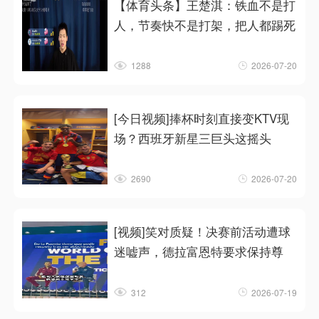
【体育头条】王楚淇：铁血不是打
人，节奏快不是打架，把人都踢死
1288
2026-07-20
[今日视频]捧杯时刻直接变KTV现
场？西班牙新星三巨头这摇头
2690
2026-07-20
[视频]笑对质疑！决赛前活动遭球
迷嘘声，德拉富恩特要求保持尊
312
2026-07-19