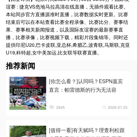
谊赛 : 捷克VS危地马拉高清在线直播，无插件观看比赛。
本站同步官方直播源准时直播，比赛数据实时更新。比赛
结束后可以在本站查看比赛全程录像、比赛比分、赛事结
果、赛事相关新闻报道，以及国际友谊赛的最新赛事直
播，比赛录像，比赛视频下载，精彩片段集锦等。同时还
提供印尼U20,巴卡皮联,亚总杯,希腊乙,波青联,马斯联,克亚
U19,科特超,女中美加运,比女联等联赛直播。
推荐新闻
[你怎么看？]认同吗？ESPN嘉宾
直言：帕雷德斯的行为无法容
2645
2026-07-23
[值得一看]有天赋吗？理查利松跟