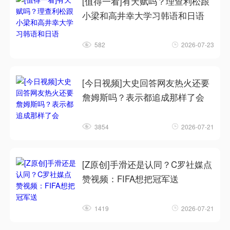
[值得一看]有天赋吗？理查利松跟
小梁和高井幸大学习韩语和日语
582
2026-07-23
[今日视频]大史回答网友热火还要
詹姆斯吗？表示都追成那样了会
3854
2026-07-21
[Z原创]手滑还是认同？C罗社媒点
赞视频：FIFA想把冠军送
1419
2026-07-21