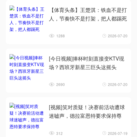
【体育头条】王楚淇：铁血不是打
人，节奏快不是打架，把人都踢死
1288
2026-07-20
[今日视频]捧杯时刻直接变KTV现
场？西班牙新星三巨头这摇头
2690
2026-07-20
[视频]笑对质疑！决赛前活动遭球
迷嘘声，德拉富恩特要求保持尊
312
2026-07-19