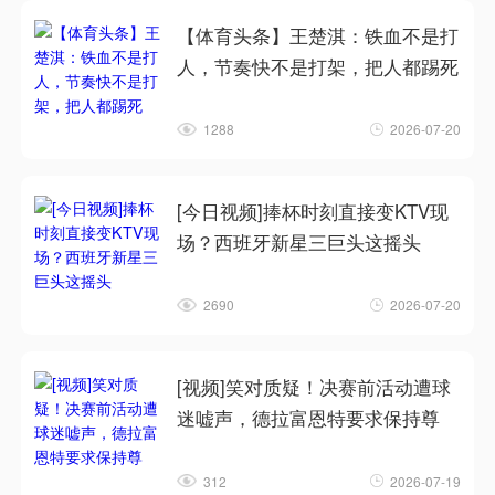
【体育头条】王楚淇：铁血不是打
人，节奏快不是打架，把人都踢死
1288
2026-07-20
[今日视频]捧杯时刻直接变KTV现
场？西班牙新星三巨头这摇头
2690
2026-07-20
[视频]笑对质疑！决赛前活动遭球
迷嘘声，德拉富恩特要求保持尊
312
2026-07-19