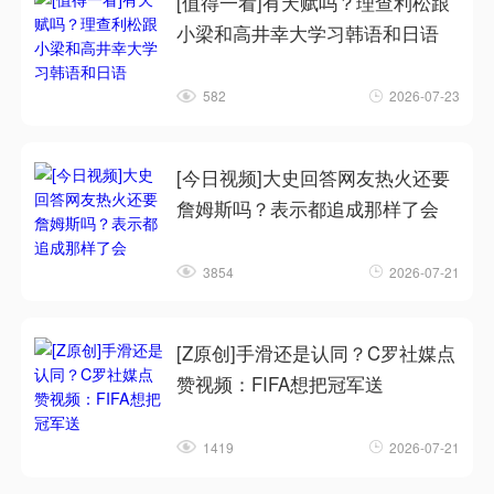
[值得一看]有天赋吗？理查利松跟
小梁和高井幸大学习韩语和日语
582
2026-07-23
[今日视频]大史回答网友热火还要
詹姆斯吗？表示都追成那样了会
3854
2026-07-21
[Z原创]手滑还是认同？C罗社媒点
赞视频：FIFA想把冠军送
1419
2026-07-21