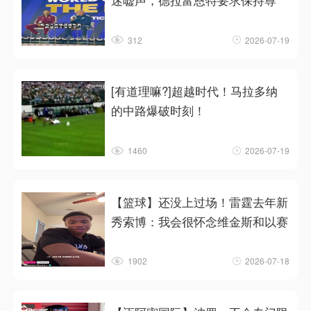
迷嘘声，德拉富恩特要求保持尊
312
2026-07-19
[有道理嘛?]超越时代！马拉多纳
的中路爆破时刻！
1460
2026-07-19
【篮球】还没上过场！雷霆去年新
秀索博：我会很怀念维金斯和以赛
1902
2026-07-18