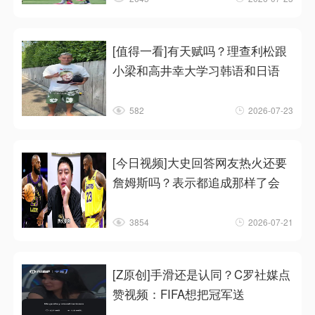
[值得一看]有天赋吗？理查利松跟
小梁和高井幸大学习韩语和日语
582
2026-07-23
[今日视频]大史回答网友热火还要
詹姆斯吗？表示都追成那样了会
3854
2026-07-21
[Z原创]手滑还是认同？C罗社媒点
赞视频：FIFA想把冠军送