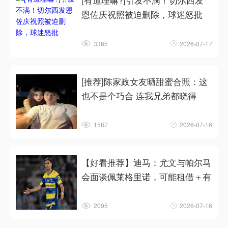
[有道理嘛?]引发不满！切尔西发
恩佐庆祝照被迫删除，球迷怒批
3365
2026-07-17
[推荐]陈家政女友晒甜蜜合照：这
也不是个巧合 连我兄弟都晓得
1587
2026-07-16
【好看推荐】迪马：尤文与帕尔马
会面谈佩莱格里诺，可能租借＋有
2095
2026-07-16