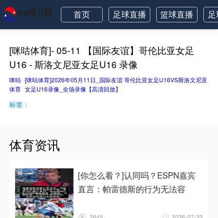
首页
足球直播
篮球直播
足
[咪咕体育]- 05-11 【国际友谊】哥伦比亚女足
U16 - 斯洛文尼亚女足U16 录像
咪咕
[咪咕体育]2026年05月11日_国际友谊 哥伦比亚女足U16VS斯洛文尼亚
体育
女足U16录像_全场录像【高清回放】
标签：
体育资讯
[你怎么看？]认同吗？ESPN嘉宾
直言：帕雷德斯的行为无法容
2645
2026-07-23