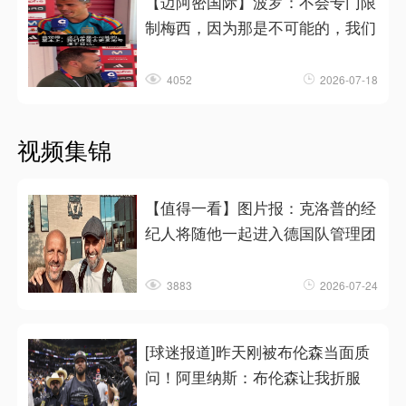
【迈阿密国际】波罗：不会专门限
制梅西，因为那是不可能的，我们
4052
2026-07-18
视频集锦
【值得一看】图片报：克洛普的经
纪人将随他一起进入德国队管理团
3883
2026-07-24
[球迷报道]昨天刚被布伦森当面质
问！阿里纳斯：布伦森让我折服