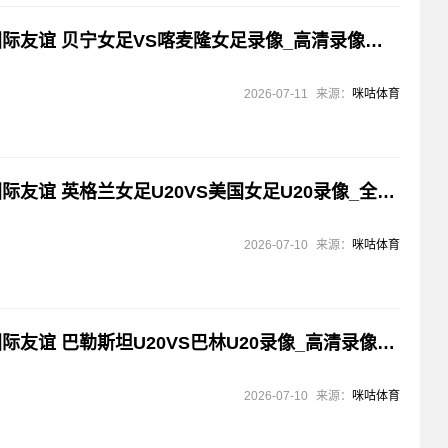
2026年07月11日_国际友谊 贝宁女足VS喀麦隆女足录像_高清录像【全场回放】
2026-07-11
来源：
咪咕体育
2026年07月10日_国际友谊 英格兰女足U20VS美国女足U20录像_全场录像【全场回放】
2026-07-10
来源：
咪咕体育
2026年07月10日_国际友谊 巴勒斯坦U20VS巴林U20录像_高清录像【全场回放】
2026-07-10
来源：
咪咕体育