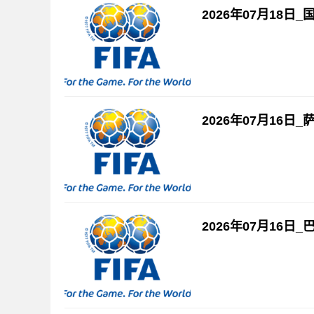
2026年07月18