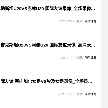
2026年07月13日_巴勒斯坦U20VS巴林U20 国际友谊录像_全场录像【视频集锦】
2026-07-13
来源：
咪咕体育
2026年07月12日_塔吉克斯坦U20VS阿曼U20 国际友谊录像_高清录像【全场回放】
2026-07-12
来源：
咪咕体育
2026年07月12日_国际友谊 塞内加尔女足VS埃及女足录像_全场录像【全场回放】
2026-07-12
来源：
咪咕体育