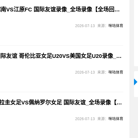
2026年07月13日_越南VS江原FC 国际友谊录像_全场录像【全场回放】
2026-07-13
来源：
咪咕体育
2026年07月13日_国际友谊 哥伦比亚女足U20VS美国女足U20录像_高清录像【全场回放】
2026-07-13
来源：
咪咕体育
2026年07月13日 巴拉圭女足VS佩纳罗尔女足 国际友谊_全场录像【视频集锦】
2026-07-13
来源：
咪咕体育