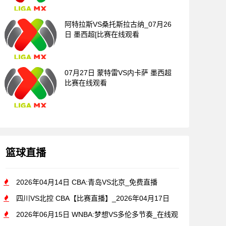
阿特拉斯VS桑托斯拉古纳_07月26
日 墨西超[比赛在线观看
07月27日 蒙特雷VS内卡萨 墨西超
比赛在线观看
篮球直播
2026年04月14日 CBA:青岛VS北京_免费直播
四川VS北控 CBA【比赛直播】_2026年04月17日
2026年06月15日 WNBA:梦想VS多伦多节奏_在线观