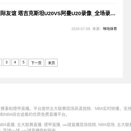
2026年07月09日_国际友谊 塔吉克斯坦U20VS阿曼U20录像_全场录像【视频集锦】
2026-07-09
来源：
咪咕体育
3
4
5
下一页
末页
五大赛事和德甲直播。平台提供五大联赛现场高清视频、NBA实时转播，支
和NBA综合追看的优质免费直播平台。
u球直播, NBA直播, 五大联赛直播, 德甲直播, uu球直播现场视频, NBA现场, 五大
, 篮球uu球 -uu球直播版权所有