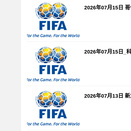
2026年07月13