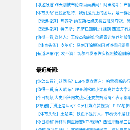
[球迷报道]昨天刚被布伦森当面质问！阿里纳斯：布
[体育头条]德拉富恩特：我们是真正的团队，是一群
【球迷报道】热苏斯·纳瓦斯社媒庆祝西班牙夺冠：
【球迷报道】特巴斯：巴萨已回到1:1规则 西班牙有
[值得一看]媒体人：王俊杰和赵维伦超青训培养年龄限
【体育头条】皮尔斯：马刺开除解说因对道德问题零
[有道理嘛?]引发不满！切尔西发恩佐庆祝照被迫删
最近新闻:
[你怎么看？]认同吗？ESPN嘉宾直言：帕雷德斯的
[值得一看]有天赋吗？理查利松跟小梁和高井幸大学
[今日视频]大史回答网友热火还要詹姆斯吗？表示都
[Z原创]手滑还是认同？C罗社媒点赞视频：FIFA想
【体育头条】王楚淇：铁血不是打人，节奏快不是打
[今日视频]捧杯时刻直接变KTV现场？西班牙新星三