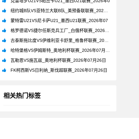
克雷塔罗U21VS帕丘卡U21_墨西U21联赛_2026年0
纽约城B队VS亚特兰大联B队_美预备联联赛_2026年07月
蒙特雷U21VS尼卡萨U21_墨西U21联赛_2026年07
格罗德诺VS捷尔任斯克兵工厂_白俄杯联赛_2026年07月2
古泰斯拖比度VS伊维利亚卡舒里_格鲁杯联赛_2026年07月
哈特堡格VS伊姆斯特_奥地利杯联赛_2026年07月26日
瓦勒恩VS施瓦兹_奥地利杯联赛_2026年07月26日
FK柯西斯VS日利纳_斯伐超联赛_2026年07月26日
相关热门标签