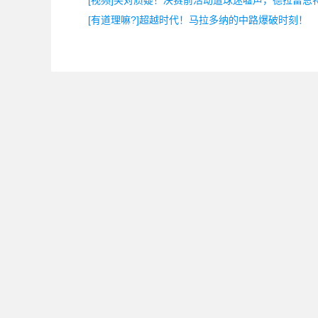
[视频]笑对质疑！决赛前活动遭球迷嘘声，德拉富恩
[有道理嘛?]超越时代！马拉多纳的中路爆破时刻！