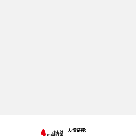
友情链接: