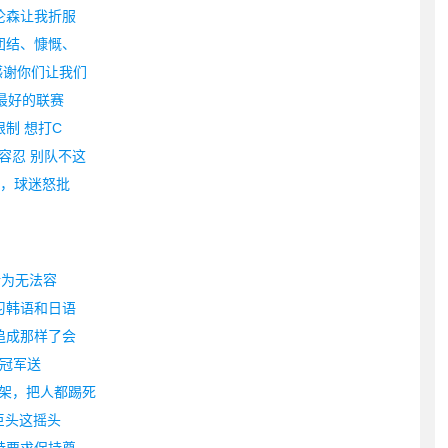
伦森让我折服
团结、慷慨、
感谢你们让我们
最好的联赛
制 想打C
容忍 别队不这
除，球迷怒批
行为无法容
习韩语和日语
追成那样了会
把冠军送
架，把人都踢死
巨头这摇头