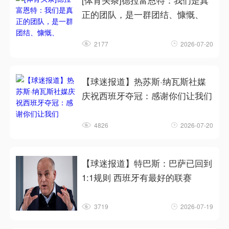
[体育头条]德拉富恩特：我们是真
正的团队，是一群团结、慷慨、
2177
2026-07-20
【球迷报道】热苏斯·纳瓦斯社媒
庆祝西班牙夺冠：感谢你们让我们
4826
2026-07-20
【球迷报道】特巴斯：巴萨已回到
1:1规则 西班牙有最好的联赛
3719
2026-07-19