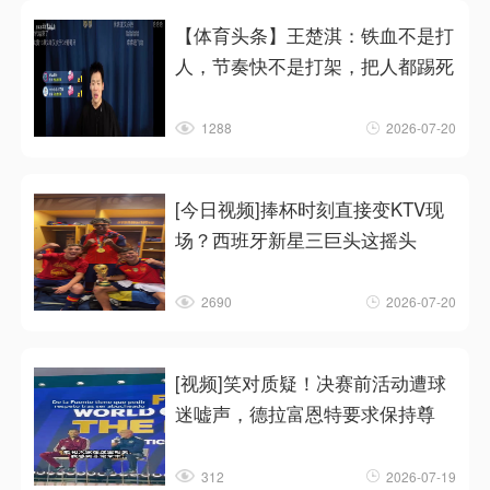
【体育头条】王楚淇：铁血不是打
人，节奏快不是打架，把人都踢死
1288
2026-07-20
[今日视频]捧杯时刻直接变KTV现
场？西班牙新星三巨头这摇头
2690
2026-07-20
[视频]笑对质疑！决赛前活动遭球
迷嘘声，德拉富恩特要求保持尊
312
2026-07-19