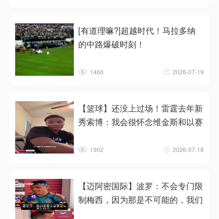
[有道理嘛?]超越时代！马拉多纳
的中路爆破时刻！
1460
2026-07-19
【篮球】还没上过场！雷霆去年新
秀索博：我会很怀念维金斯和以赛
1902
2026-07-18
【迈阿密国际】波罗：不会专门限
制梅西，因为那是不可能的，我们