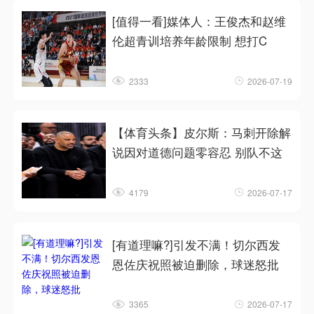
[值得一看]媒体人：王俊杰和赵维
伦超青训培养年龄限制 想打C
2333
2026-07-19
【体育头条】皮尔斯：马刺开除解
说因对道德问题零容忍 别队不这
4179
2026-07-17
[有道理嘛?]引发不满！切尔西发
恩佐庆祝照被迫删除，球迷怒批
3365
2026-07-17