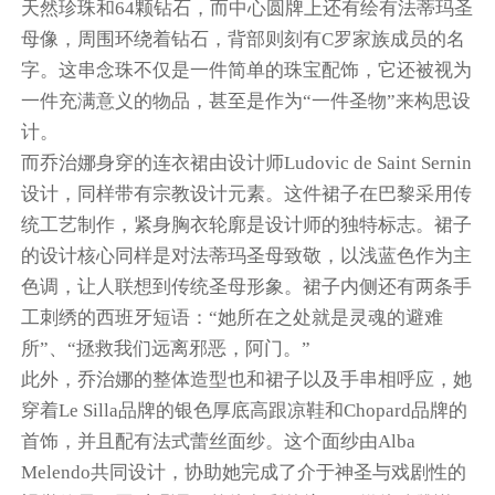
天然珍珠和64颗钻石，而中心圆牌上还有绘有法蒂玛圣
母像，周围环绕着钻石，背部则刻有C罗家族成员的名
字。这串念珠不仅是一件简单的珠宝配饰，它还被视为
一件充满意义的物品，甚至是作为“一件圣物”来构思设
计。
而乔治娜身穿的连衣裙由设计师Ludovic de Saint Sernin
设计，同样带有宗教设计元素。这件裙子在巴黎采用传
统工艺制作，紧身胸衣轮廓是设计师的独特标志。裙子
的设计核心同样是对法蒂玛圣母致敬，以浅蓝色作为主
色调，让人联想到传统圣母形象。裙子内侧还有两条手
工刺绣的西班牙短语：“她所在之处就是灵魂的避难
所”、“拯救我们远离邪恶，阿门。”
此外，乔治娜的整体造型也和裙子以及手串相呼应，她
穿着Le Silla品牌的银色厚底高跟凉鞋和Chopard品牌的
首饰，并且配有法式蕾丝面纱。这个面纱由
Alba
Melendo共同设计，
协助她完成了介于神圣与戏剧性的