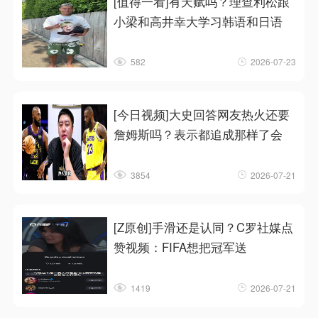
[值得一看]有天赋吗？理查利松跟
小梁和高井幸大学习韩语和日语
582
2026-07-23
[今日视频]大史回答网友热火还要
詹姆斯吗？表示都追成那样了会
3854
2026-07-21
[Z原创]手滑还是认同？C罗社媒点
赞视频：FIFA想把冠军送
1419
2026-07-21