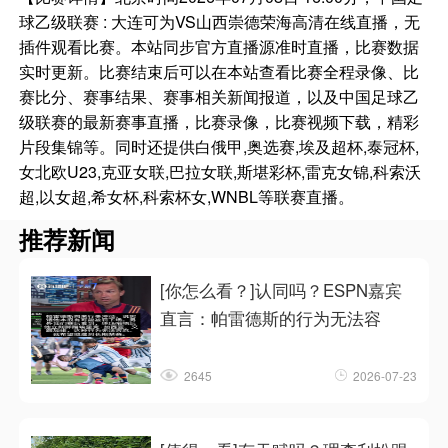
球乙级联赛 : 大连可为VS山西崇德荣海高清在线直播，无
插件观看比赛。本站同步官方直播源准时直播，比赛数据
实时更新。比赛结束后可以在本站查看比赛全程录像、比
赛比分、赛事结果、赛事相关新闻报道，以及中国足球乙
级联赛的最新赛事直播，比赛录像，比赛视频下载，精彩
片段集锦等。同时还提供白俄甲,奥选赛,埃及超杯,泰冠杯,
女北欧U23,克亚女联,巴拉女联,斯堪彩杯,雷克女锦,科索沃
超,以女超,希女杯,科索杯女,WNBL等联赛直播。
推荐新闻
[你怎么看？]认同吗？ESPN嘉宾
直言：帕雷德斯的行为无法容
2645
2026-07-23