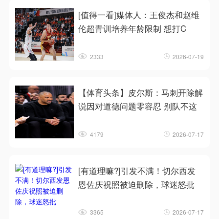
[值得一看]媒体人：王俊杰和赵维
伦超青训培养年龄限制 想打C
2333
2026-07-19
【体育头条】皮尔斯：马刺开除解
说因对道德问题零容忍 别队不这
4179
2026-07-17
[有道理嘛?]引发不满！切尔西发
恩佐庆祝照被迫删除，球迷怒批
3365
2026-07-17