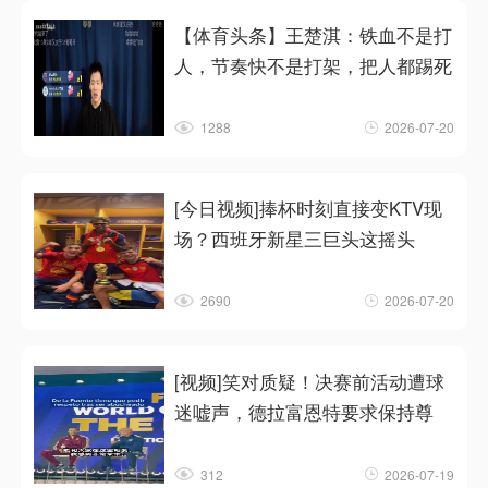
【体育头条】王楚淇：铁血不是打
人，节奏快不是打架，把人都踢死
1288
2026-07-20
[今日视频]捧杯时刻直接变KTV现
场？西班牙新星三巨头这摇头
2690
2026-07-20
[视频]笑对质疑！决赛前活动遭球
迷嘘声，德拉富恩特要求保持尊
312
2026-07-19